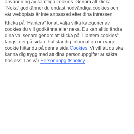
Sovkvalitet
användning av samtliga cookies. Genom att klicka
4.8/5
”Neka” godkänner du endast nödvändiga cookies och
Standard
vår webbplats är inte anpassad efter dina intressen.
4.3/5
Klicka på ”Hantera” för att välja vilka kategorier av
Om hotellet
cookies du vill godkänna eller neka. Du kan alltid ändra
dina val senare genom att klicka på ”Hantera cookies”
längst ner på sidan. Fullständig information om varje
5*
cookie hittar du på denna sida
Cookies
.
Vi vill att du ska
Officiell klassificering
känna dig trygg med att dina personuppgifter är säkra
Det 5-stjärniga hotellet Baccarat Hotel & Residences New York i
hos oss: Läs vår
Personuppgiftspolicy
.
Manhattan är ett hotell med bar, WiFi och pool. På hotellet kan du
njuta av både massage och bastu. Är barnen med på resan finns
barnvakt. På området finns det parkeringsmöjligheter.
Snabbfakta
Utomhuspool
Ja
Restaurang/Bar
Ja/Ja
Medeltemperatur i New York