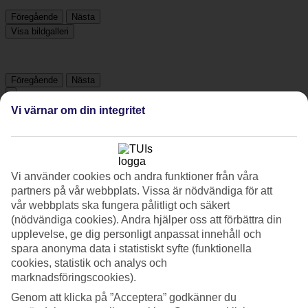
Föregående
Nästa
Visa bildgalleri
Föregående
Nästa
Vi värnar om din integritet
Tripadvisor
4.7/5
Vi använder cookies och andra funktioner från våra
Betyg av
4.7 / 5
från
1026 omdömen
partners på vår webbplats. Vissa är nödvändiga för att
vår webbplats ska fungera pålitligt och säkert
Renlighet
(nödvändiga cookies). Andra hjälper oss att förbättra din
4.9/5
upplevelse, ge dig personligt anpassat innehåll och
Läge
spara anonyma data i statistiskt syfte (funktionella
4.9/5
Rum
cookies, statistik och analys och
4.8/5
marknadsföringscookies).
Service
Genom att klicka på ”Acceptera” godkänner du
4.6/5