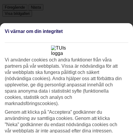
Föregående
Nästa
Visa bildgalleri
Vi värnar om din integritet
Föregående
Nästa
Tripadvisor
Vi använder cookies och andra funktioner från våra
partners på vår webbplats. Vissa är nödvändiga för att
4.4/5
vår webbplats ska fungera pålitligt och säkert
(nödvändiga cookies). Andra hjälper oss att förbättra din
Betyg av
4.4 / 5
från
21736 omdömen
upplevelse, ge dig personligt anpassat innehåll och
spara anonyma data i statistiskt syfte (funktionella
Renlighet
4.6/5
cookies, statistik och analys och
Läge
marknadsföringscookies).
4.5/5
Genom att klicka på ”Acceptera” godkänner du
Rum
användning av samtliga cookies. Genom att klicka
4.6/5
Service
”Neka” godkänner du endast nödvändiga cookies och
4.4/5
vår webbplats är inte anpassad efter dina intressen.