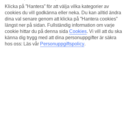
Sovkvalitet
Klicka på ”Hantera” för att välja vilka kategorier av
4.6/5
Standard
cookies du vill godkänna eller neka. Du kan alltid ändra
4.3/5
dina val senare genom att klicka på ”Hantera cookies”
längst ner på sidan. Fullständig information om varje
Om hotellet
cookie hittar du på denna sida
Cookies
.
Vi vill att du ska
känna dig trygg med att dina personuppgifter är säkra
5*
hos oss: Läs vår
Personuppgiftspolicy
.
Officiell klassificering
Det 5-stjärniga hotellet Vdara Hotel & Spa at ARIA Las Vegas i
Paradise är ett hotell med bar, WiFi och pool. På hotellet kan du
njuta av både massage och bastu. På området finns det
parkeringsmöjligheter. Följande kreditkort accepteras på hotellet:
American Express, Mastercard och Visa.
Snabbfakta
Utomhuspool
Ja
Restaurang/Bar
Ja/Ja
Medeltemperatur i Las Vegas