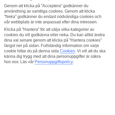
Ja
Genom att klicka på ”Acceptera” godkänner du
Restaurang/Bar
användning av samtliga cookies. Genom att klicka
Ja/Ja
”Neka” godkänner du endast nödvändiga cookies och
Medeltemperatur i Las Vegas
vår webbplats är inte anpassad efter dina intressen.
Klicka på ”Hantera” för att välja vilka kategorier av
Föregående
cookies du vill godkänna eller neka. Du kan alltid ändra
dina val senare genom att klicka på ”Hantera cookies”
Jan
längst ner på sidan. Fullständig information om varje
cookie hittar du på denna sida
Cookies
.
Vi vill att du ska
12
°
C
känna dig trygg med att dina personuppgifter är säkra
hos oss: Läs vår
Personuppgiftspolicy
.
Regnfria dagar:
27
Feb
15
°
C
Natt:
2
°C
Regnfria dagar:
24