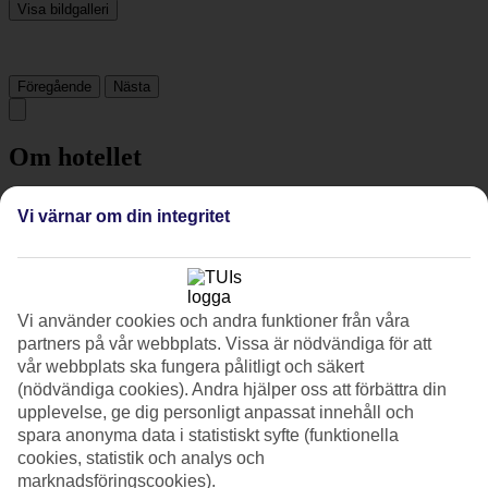
Visa bildgalleri
Föregående
Nästa
Om hotellet
4*
Vi värnar om din integritet
Officiell klassificering
Det 4-stjärniga hotellet Renaissance Las Vegas Hotel i Paradise är
ett hotell med bar, frukostbuffé och WiFi. På hotellet kan du njuta av
både massage och bastu. Är barnen med på resan finns lekplats. På
området finns det parkeringsmöjligheter. Hotellet hade sin senaste
Vi använder cookies och andra funktioner från våra
renovering år 2013. Följande kreditkort accepteras på hotellet:
partners på vår webbplats. Vissa är nödvändiga för att
American Express, Diners Club, Mastercard och Visa.
vår webbplats ska fungera pålitligt och säkert
(nödvändiga cookies). Andra hjälper oss att förbättra din
Snabbfakta
upplevelse, ge dig personligt anpassat innehåll och
spara anonyma data i statistiskt syfte (funktionella
Bad/strand
cookies, statistik och analys och
280 km
marknadsföringscookies).
Utomhuspool