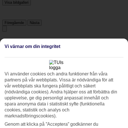
Visa bildgalleri
Föregående
Nästa
Tripadvisor
Vi värnar om din integritet
4.1/5
Betyg av
4.1 / 5
från
1945 omdömen
Vi använder cookies och andra funktioner från våra
Renlighet
partners på vår webbplats. Vissa är nödvändiga för att
4.3/5
vår webbplats ska fungera pålitligt och säkert
Läge
(nödvändiga cookies). Andra hjälper oss att förbättra din
4.2/5
upplevelse, ge dig personligt anpassat innehåll och
Rum
4.3/5
spara anonyma data i statistiskt syfte (funktionella
Service
cookies, statistik och analys och
4.3/5
marknadsföringscookies).
Sovkvalitet
4.3/5
Genom att klicka på ”Acceptera” godkänner du