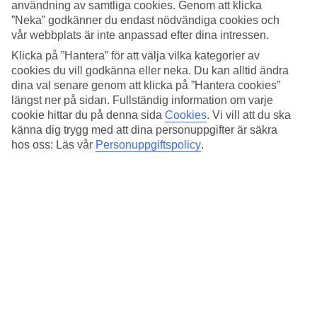
Standard
användning av samtliga cookies. Genom att klicka
4.2/5
”Neka” godkänner du endast nödvändiga cookies och
vår webbplats är inte anpassad efter dina intressen.
Om hotellet
Klicka på ”Hantera” för att välja vilka kategorier av
cookies du vill godkänna eller neka. Du kan alltid ändra
4*
dina val senare genom att klicka på ”Hantera cookies”
Officiell klassificering
längst ner på sidan. Fullständig information om varje
Det 4-stjärniga hotellet Embassy Suites Las Vegas i Paradise är ett
cookie hittar du på denna sida
Cookies
.
Vi vill att du ska
hotell med bar, WiFi och pool. På hotellet kan du njuta av
känna dig trygg med att dina personuppgifter är säkra
bubbelpool. På området finns det parkeringsmöjligheter. Hotellet
hos oss: Läs vår
Personuppgiftspolicy
.
hade sin senaste renovering år 2008. Följande kreditkort accepteras
på hotellet: American Express, Mastercard och Visa.
Snabbfakta
Utomhuspool
Ja
Restaurang/Bar
Ja/Ja
Medeltemperatur i Las Vegas