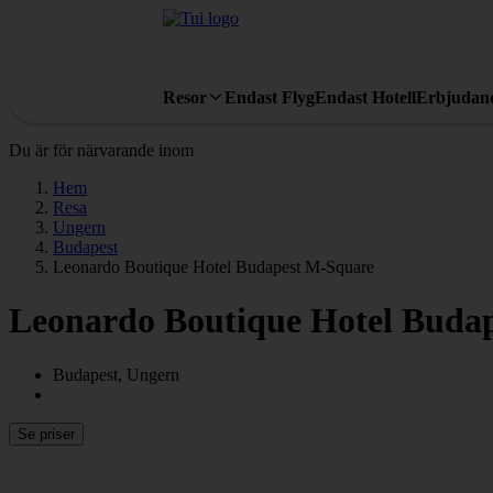
Resor
Endast Flyg
Endast Hotell
Erbjudan
Du är för närvarande inom
Hem
Resa
Ungern
Budapest
Leonardo Boutique Hotel Budapest M-Square
Leonardo Boutique Hotel Buda
Budapest, Ungern
Se priser