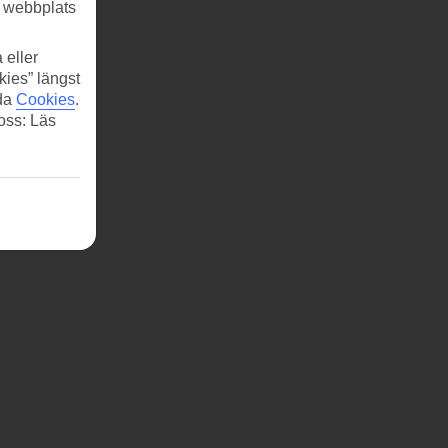
r webbplats
 eller
kies” längst
ida
Cookies
.
 oss: Läs