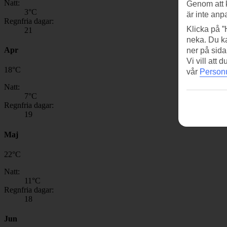
Natt:
Genom att 
3
°C
är inte anp
Regnfria dagar:
Klicka på ”
21
neka. Du ka
Apr
ner på sida
Vi vill att
18
°
C
vår
Personu
Natt:
7
°C
Regnfria dagar:
19
Maj
22
°
C
Natt:
11
°C
Regnfria dagar:
18
Jun