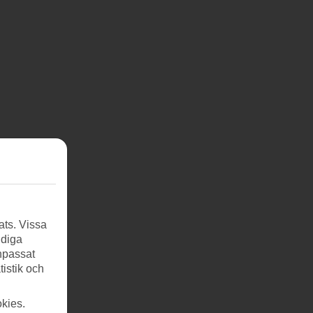
ats. Vissa
ndiga
anpassat
tistik och
kies.