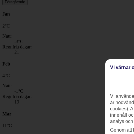
Föregående
Jan
2
°
C
Natt:
-3
°C
Regnfria dagar:
21
Feb
Vi värnar o
4
°
C
Natt:
-1
°C
Vi använder
Regnfria dagar:
19
är nödvändi
cookies). A
Mar
innehåll oc
analys och
11
°
C
Genom att 