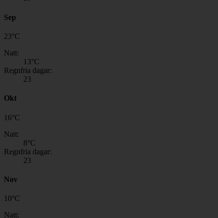
Sep
23
°
C
Natt:
13
°C
Regnfria dagar:
23
Okt
16
°
C
Natt:
8
°C
Regnfria dagar:
23
Nov
10
°
C
Natt: