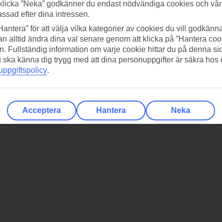
klicka ”Neka” godkänner du endast nödvändiga cookies och vå
assad efter dina intressen.
Hantera” för att välja vilka kategorier av cookies du vill godkänna
n alltid ändra dina val senare genom att klicka på ”Hantera coo
n. Fullständig information om varje cookie hittar du på denna s
 du ska känna dig trygg med att dina personuppgifter är säkra hos
ppgiftspolicy
.
Acceptera
Hantera
Neka