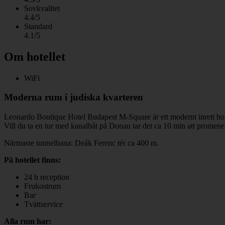
Sovkvalitet
4.4/5
Standard
4.1/5
Om hotellet
WiFi
Moderna rum i judiska kvarteren
Leonardo Boutique Hotel Budapest M-Square är ett modernt inrett hotel
Vill du ta en tur med kanalbåt på Donau tar det ca 10 min att promenera
Närmaste tunnelbana: Deák Ferenc tér ca 400 m.
På hotellet finns:
24 h reception
Frukostrum
Bar
Tvättservice
Alla rum har: