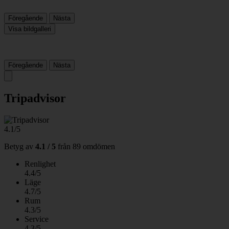
Föregående
Nästa
Visa bildgalleri
Föregående
Nästa
Tripadvisor
4.1/5
Betyg av
4.1 / 5
från
89 omdömen
Renlighet
4.4/5
Läge
4.7/5
Rum
4.3/5
Service
4.3/5