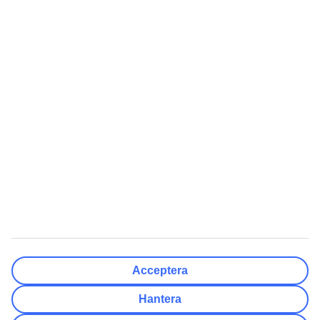
Rensa
Klar
Resmål
Rensa
Klar
Avresedatum
Må
Ti
On
To
Fr
Lö
Sö
Hur flexibelt är avresedatumet?
Endast valt datum
+/- 3 Dagar
+/- 7 Dagar
+/- 14 Dagar
Rensa
Klar
Antal resenärer
Antal rum
Välj åt mig
Acceptera
Vuxna
2
Hantera
Barn (0-17)
0