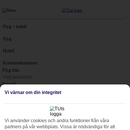
Flyg + hotell
Flyg
Hotell
Kombinationsresor
Flyg från
Resmål
Lista
Vi värnar om din integritet
När?
Hur länge?
1 vecka
Vi använder cookies och andra funktioner från våra
Antal resenärer
partners på vår webbplats. Vissa är nödvändiga för att