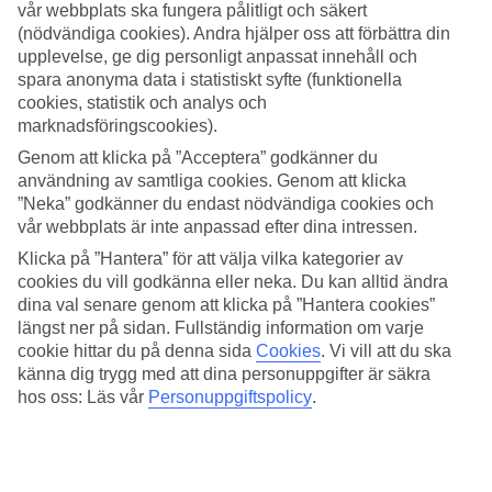
vår webbplats ska fungera pålitligt och säkert
(nödvändiga cookies). Andra hjälper oss att förbättra din
Sök
upplevelse, ge dig personligt anpassat innehåll och
spara anonyma data i statistiskt syfte (funktionella
cookies, statistik och analys och
marknadsföringscookies).
Du är för närvarande inom
Genom att klicka på ”Acceptera” godkänner du
Hem
användning av samtliga cookies. Genom att klicka
Resmål
”Neka” godkänner du endast nödvändiga cookies och
Turkiet
vår webbplats är inte anpassad efter dina intressen.
Marmariskusten
Ölüdeniz
Klicka på ”Hantera” för att välja vilka kategorier av
All Inclusive
cookies du vill godkänna eller neka. Du kan alltid ändra
dina val senare genom att klicka på ”Hantera cookies”
All Inclusive Ölüdeniz
längst ner på sidan. Fullständig information om varje
cookie hittar du på denna sida
Cookies
.
Vi vill att du ska
känna dig trygg med att dina personuppgifter är säkra
Åk på en All Inclusive-resa till semesterorten
Ölüdeniz
som ligger
på
Marmariskusten
vid Egeiska havet. I Ölüdeniz kan du välja att
hos oss: Läs vår
Personuppgiftspolicy
.
bo på ett av våra All Inclusive-hotell som du hittar här nedanför.
Hotelltips