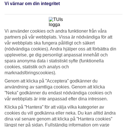
Service
Vi värnar om din integritet
4.3/5
Sovkvalitet
4.1/5
Standard
4.4/5
Vi använder cookies och andra funktioner från våra
partners på vår webbplats. Vissa är nödvändiga för att
Om hotellet
vår webbplats ska fungera pålitligt och säkert
(nödvändiga cookies). Andra hjälper oss att förbättra din
3*
upplevelse, ge dig personligt anpassat innehåll och
Officiell klassificering
spara anonyma data i statistiskt syfte (funktionella
WiFi
cookies, statistik och analys och
Precis vid Marmaris strandpromenad
marknadsföringscookies).
Genom att klicka på ”Acceptera” godkänner du
Hotell Maris Beach i Marmaris har ett optimalt läge. Här bor du
användning av samtliga cookies. Genom att klicka
alldeles intill stranden med både centrum och marinan på nära
”Neka” godkänner du endast nödvändiga cookies och
gångavstånd. Här finns en solterrass med pool och en à la carte-
restaurang med uteservering och utsikt över strandpromenaden.
vår webbplats är inte anpassad efter dina intressen.
Klicka på ”Hantera” för att välja vilka kategorier av
Du kan gå utmed havet från Maris Beach till marinan där det finns
cookies du vill godkänna eller neka. Du kan alltid ändra
många restauranger och barer. Inte långt därifrån ligger Marmaris
basar med ett stort utbud shopping.
dina val senare genom att klicka på ”Hantera cookies”
längst ner på sidan. Fullständig information om varje