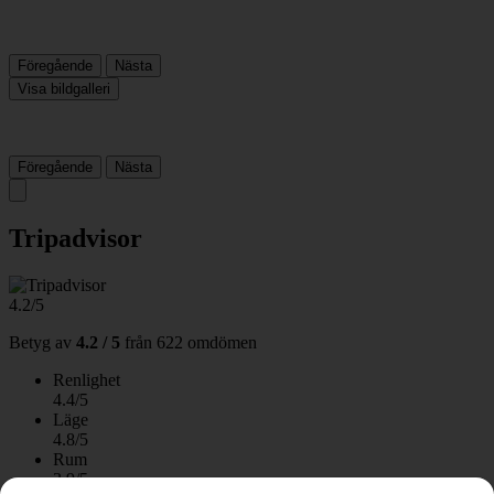
Föregående
Nästa
Visa bildgalleri
Föregående
Nästa
Tripadvisor
4.2/5
Betyg av
4.2 / 5
från
622 omdömen
Renlighet
4.4/5
Läge
4.8/5
Rum
3.9/5