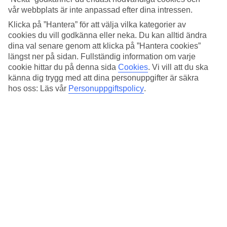
Jan
vår webbplats är inte anpassad efter dina intressen.
15
°
C
Klicka på ”Hantera” för att välja vilka kategorier av
cookies du vill godkänna eller neka. Du kan alltid ändra
Natt:
dina val senare genom att klicka på ”Hantera cookies”
6
°C
längst ner på sidan. Fullständig information om varje
Regnfria dagar:
cookie hittar du på denna sida
Cookies
.
Vi vill att du ska
21
känna dig trygg med att dina personuppgifter är säkra
hos oss: Läs vår
Personuppgiftspolicy
.
Feb
15
°
C
Natt:
6
°C
Regnfria dagar:
18
Mar
17
°
C
Natt:
8
°C