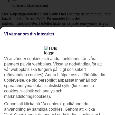
3*
Officiell klassificering
Det 3-stjärniga hotellet Gold Butik Otel i Marmaris är ett hotell med
bar, frukostbuffé och WiFi. På området finns det
parkeringsmöjligheter. Hotellet hade sin senaste renovering år 2024.
Följande kreditkort accepteras på hotellet: American Express, Diners
Club, Mastercard och Visa.
Vi värnar om din integritet
Snabbfakta
Bad/strand
1,5 km
Vi använder cookies och andra funktioner från våra
Utomhuspool
partners på vår webbplats. Vissa är nödvändiga för att
Ja
vår webbplats ska fungera pålitligt och säkert
Restaurang/Bar
(nödvändiga cookies). Andra hjälper oss att förbättra din
Ja/Ja
Transfertid
upplevelse, ge dig personligt anpassat innehåll och
ca 1 tim 30 min
spara anonyma data i statistiskt syfte (funktionella
cookies, statistik och analys och
Medeltemperatur i Marmaris
marknadsföringscookies).
Genom att klicka på ”Acceptera” godkänner du
Föregående
användning av samtliga cookies. Genom att klicka
”Neka” godkänner du endast nödvändiga cookies och