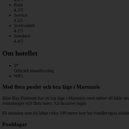
Rum
4.3/5
Service
4.5/5
Sovkvalitet
4.2/5
Standard
4.4/5
Om hotellet
5*
Officiell klassificering
WiFi
Med flera pooler och bra läge i Marmaris
Blue Bay Platinum har ett bra läge i Marmaris med närhet till både str
restauranger och flera barer. All Incusive ingår.
På stranden som du hittar cirka 100 meter bort har hotellet egna solsäng
Pooldagar