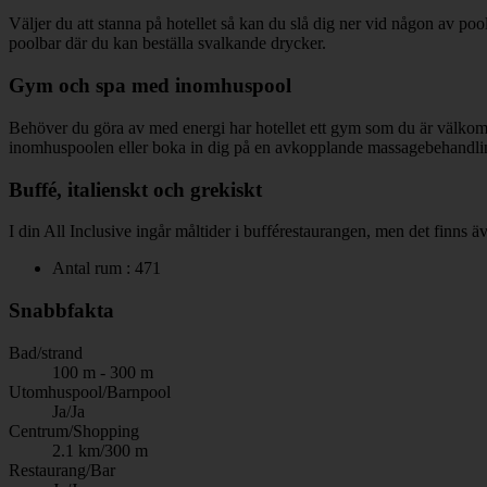
Väljer du att stanna på hotellet så kan du slå dig ner vid någon av p
poolbar där du kan beställa svalkande drycker.
Gym och spa med inomhuspool
Behöver du göra av med energi har hotellet ett gym som du är välkommen
inomhuspoolen eller boka in dig på en avkopplande massagebehandli
Buffé, italienskt och grekiskt
I din All Inclusive ingår måltider i bufférestaurangen, men det finns äv
Antal rum : 471
Snabbfakta
Bad/strand
100 m - 300 m
Utomhuspool/Barnpool
Ja/Ja
Centrum/Shopping
2.1 km/300 m
Restaurang/Bar