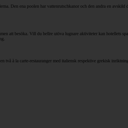
oolerna. Den ena poolen har vattenrutschkanor och den andra en avskild 
 att besöka. Vill du hellre utöva lugnare aktiviteter kan hotellets spa
ng.
en två à la carte-restauranger med italiensk respektive grekisk inriktnin