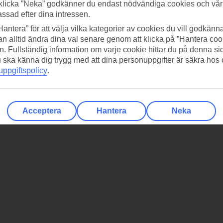
klicka ”Neka” godkänner du endast nödvändiga cookies och vå
assad efter dina intressen.
Hantera” för att välja vilka kategorier av cookies du vill godkänna
n alltid ändra dina val senare genom att klicka på ”Hantera coo
n. Fullständig information om varje cookie hittar du på denna s
 du ska känna dig trygg med att dina personuppgifter är säkra hos
ppgiftspolicy
.
Acceptera
Hantera
Neka