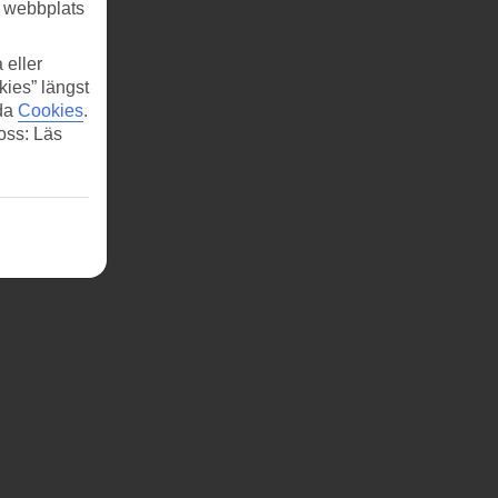
r webbplats
 eller
kies” längst
ida
Cookies
.
 oss: Läs