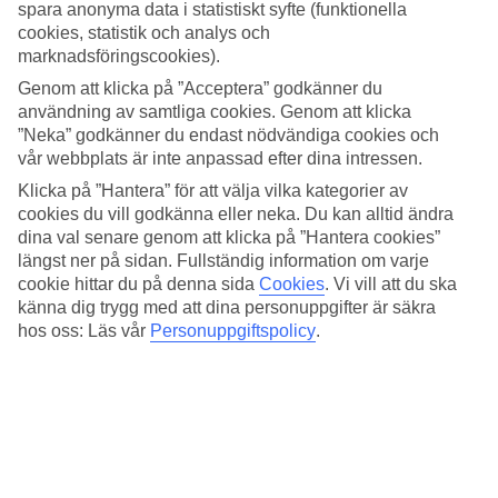
4.6/5
spara anonyma data i statistiskt syfte (funktionella
Standard
cookies, statistik och analys och
4.3/5
marknadsföringscookies).
Om hotellet
Genom att klicka på ”Acceptera” godkänner du
användning av samtliga cookies. Genom att klicka
”Neka” godkänner du endast nödvändiga cookies och
5*
vår webbplats är inte anpassad efter dina intressen.
Officiell klassificering
Klicka på ”Hantera” för att välja vilka kategorier av
Det 5-stjärniga hotellet The Marmara Bodrum i Bodrum är ett hotell
cookies du vill godkänna eller neka. Du kan alltid ändra
med bar, frukostbuffé och WiFi. På hotellet kan du njuta av både
massage och bastu. Är barnen med på resan finns barnpool. På
dina val senare genom att klicka på ”Hantera cookies”
området finns det parkeringsmöjligheter. Hotellet hade sin senaste
längst ner på sidan. Fullständig information om varje
renovering år 2011. Följande kreditkort accepteras på hotellet:
cookie hittar du på denna sida
Cookies
.
Vi vill att du ska
American Express, Mastercard och Visa.
känna dig trygg med att dina personuppgifter är säkra
hos oss: Läs vår
Personuppgiftspolicy
.
Snabbfakta
Bad/strand
2,3 km
Utomhuspool/Barnpool
Ja/Ja
Restaurang/Bar
Ja/Ja