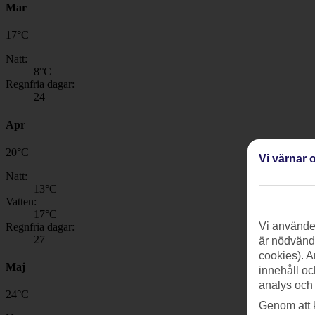
Mar
17
°
C
Natt:
8
°C
Regnfria dagar:
24
Apr
20
°
C
Vi värnar o
Natt:
13
°C
Vatten:
17
°C
Vi använder
Regnfria dagar:
27
är nödvändi
cookies). A
Maj
innehåll oc
analys och
24
°
C
Genom att 