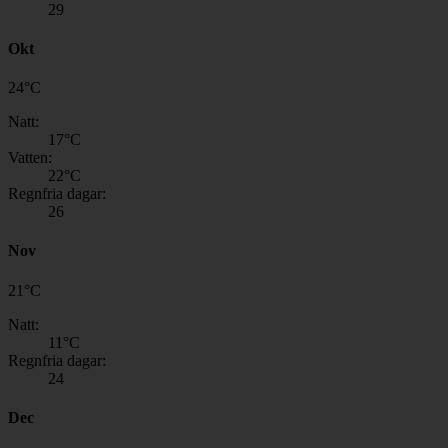
29
Okt
24
°
C
Natt:
17
°C
Vatten:
22
°C
Regnfria dagar:
26
Nov
21
°
C
Natt:
11
°C
Regnfria dagar:
24
Dec