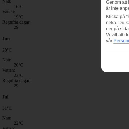
Natt:
Genom att 
16
°C
är inte anp
Vatten:
Klicka på ”
19
°C
Regnfria dagar:
neka. Du ka
29
ner på sida
Vi vill att
Jun
vår
Personu
28
°
C
Natt:
20
°C
Vatten:
22
°C
Regnfria dagar:
29
Jul
31
°
C
Natt:
22
°C
Vatten: