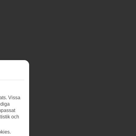
ats. Vissa
ndiga
anpassat
tistik och
kies.