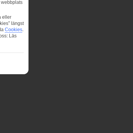
r webbplats
 eller
kies” längst
ida
Cookies
.
 oss: Läs