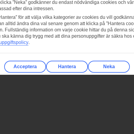
klicka ”Neka” godkänner du endast nödvändiga cookies och vå
assad efter dina intressen.
Hantera” för att välja vilka kategorier av cookies du vill godkänna
n alltid ändra dina val senare genom att klicka på ”Hantera coo
n. Fullständig information om varje cookie hittar du på denna s
 du ska känna dig trygg med att dina personuppgifter är säkra hos
ppgiftspolicy
.
Acceptera
Hantera
Neka