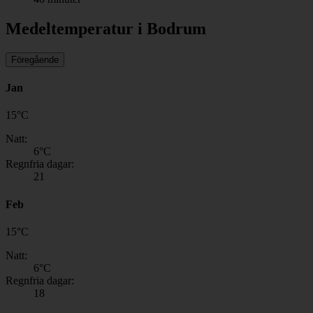
Medeltemperatur i Bodrum
Föregående
Jan
15
°
C
Natt:
6
°C
Regnfria dagar:
21
Feb
15
°
C
Natt:
6
°C
Regnfria dagar:
18