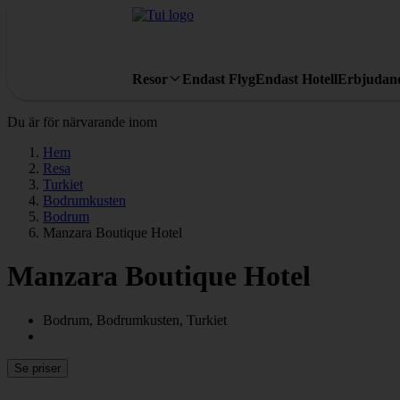
Resor
Endast Flyg
Endast Hotell
Erbjudan
Du är för närvarande inom
Hem
Resa
Turkiet
Bodrumkusten
Bodrum
Manzara Boutique Hotel
Manzara Boutique Hotel
Bodrum, Bodrumkusten, Turkiet
Se priser