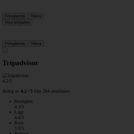
Föregående
Nästa
Visa bildgalleri
Föregående
Nästa
Tripadvisor
4.2/5
Betyg av
4.2 / 5
från
294 omdömen
Renlighet
4.3/5
Läge
4.4/5
Rum
3.9/5
Service