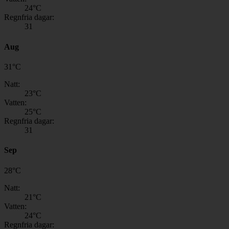
24
°C
Regnfria dagar:
31
Aug
31
°
C
Natt:
23
°C
Vatten:
25
°C
Regnfria dagar:
31
Sep
28
°
C
Natt:
21
°C
Vatten:
24
°C
Regnfria dagar: