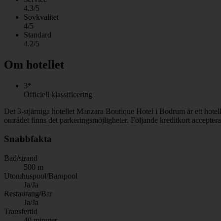
4.3/5
Sovkvalitet
4/5
Standard
4.2/5
Om hotellet
3*
Officiell klassificering
Det 3-stjärniga hotellet Manzara Boutique Hotel i Bodrum är ett hotel
området finns det parkeringsmöjligheter. Följande kreditkort acceptera
Snabbfakta
Bad/strand
500 m
Utomhuspool/Barnpool
Ja/Ja
Restaurang/Bar
Ja/Ja
Transfertid
40 minuter