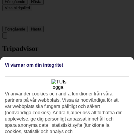
Föregående
Nästa
Visa bildgalleri
Föregående
Nästa
Tripadvisor
Vi värnar om din integritet
3.9/5
Betyg av
3.9 / 5
från
129 omdömen
Renlighet
3.3/5
Vi använder cookies och andra funktioner från våra
Läge
partners på vår webbplats. Vissa är nödvändiga för att
4.1/5
vår webbplats ska fungera pålitligt och säkert
Rum
(nödvändiga cookies). Andra hjälper oss att förbättra din
3.3/5
upplevelse, ge dig personligt anpassat innehåll och
Service
3.8/5
spara anonyma data i statistiskt syfte (funktionella
Sovkvalitet
cookies, statistik och analys och