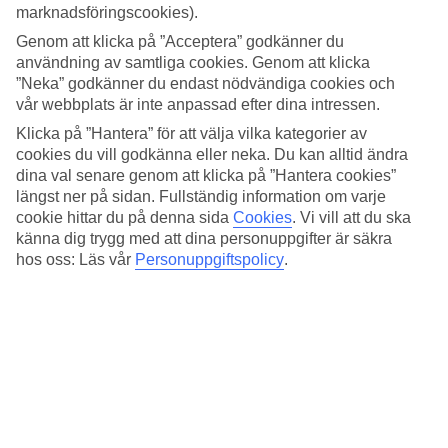
3.5/5
marknadsföringscookies).
Standard
3.7/5
Genom att klicka på ”Acceptera” godkänner du
användning av samtliga cookies. Genom att klicka
Om hotellet
”Neka” godkänner du endast nödvändiga cookies och
vår webbplats är inte anpassad efter dina intressen.
3*
Klicka på ”Hantera” för att välja vilka kategorier av
Officiell klassificering
cookies du vill godkänna eller neka. Du kan alltid ändra
dina val senare genom att klicka på ”Hantera cookies”
Det 3-stjärniga hotellet Hotel Centro Bodrum i Bodrum är ett hotell
med bar, frukostbuffé och WiFi. Är barnen med på resan finns
längst ner på sidan. Fullständig information om varje
barnpool och lekplats. På området finns det parkeringsmöjligheter.
cookie hittar du på denna sida
Cookies
.
Vi vill att du ska
Hotellet hade sin senaste renovering år 2013. Följande kreditkort
känna dig trygg med att dina personuppgifter är säkra
accepteras på hotellet: American Express, Mastercard och Visa.
hos oss: Läs vår
Personuppgiftspolicy
.
Snabbfakta
Bad/strand
2,3 km
Utomhuspool/Barnpool
Ja/Ja
Restaurang/Bar
Ja/Ja
Transfertid