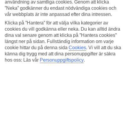
användning av samtliga cookies. Genom att klicka
Maestro, Mastercard och Visa.
”Neka” godkänner du endast nödvändiga cookies och
vår webbplats är inte anpassad efter dina intressen.
Snabbfakta
Klicka på ”Hantera” för att välja vilka kategorier av
Bad/strand
cookies du vill godkänna eller neka. Du kan alltid ändra
2,2 km
dina val senare genom att klicka på ”Hantera cookies”
Utomhuspool
längst ner på sidan. Fullständig information om varje
Ja
cookie hittar du på denna sida
Cookies
.
Vi vill att du ska
Restaurang/Bar
känna dig trygg med att dina personuppgifter är säkra
Ja/Ja
Transfertid
hos oss: Läs vår
Personuppgiftspolicy
.
40 minuter
Medeltemperatur i Bodrum
Föregående
Jan
15
°
C
Natt:
6
°C