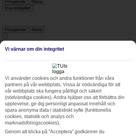
Föregående
Nästa
Visa bildgalleri
Föregående
Nästa
Tripadvisor
Vi värnar om din integritet
5/5
Betyg av
5 / 5
från
1 omdömen
Vi använder cookies och andra funktioner från våra
partners på vår webbplats. Vissa är nödvändiga för att
Om hotellet
vår webbplats ska fungera pålitligt och säkert
(nödvändiga cookies). Andra hjälper oss att förbättra din
3*
upplevelse, ge dig personligt anpassat innehåll och
Officiell klassificering
spara anonyma data i statistiskt syfte (funktionella
cookies, statistik och analys och
Det 3-stjärniga hotellet Casa Mare Bodrum i Bodrum är ett hotell
marknadsföringscookies).
med bar, frukostbuffé och WiFi. På hotellet kan du njuta av både
massage och bastu. På området finns det parkeringsmöjligheter.
Genom att klicka på ”Acceptera” godkänner du
Följande kreditkort accepteras på hotellet: American Express, EC