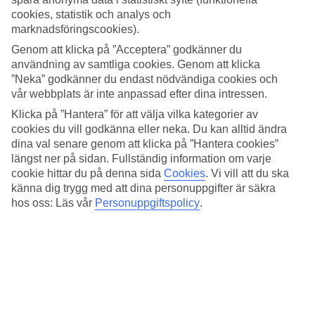
3.9/5
cookies, statistik och analys och
Standard
3.8/5
marknadsföringscookies).
Genom att klicka på ”Acceptera” godkänner du
Om hotellet
användning av samtliga cookies. Genom att klicka
”Neka” godkänner du endast nödvändiga cookies och
5*
vår webbplats är inte anpassad efter dina intressen.
Officiell klassificering
Klicka på ”Hantera” för att välja vilka kategorier av
Det 5-stjärniga hotellet Azka Otel Bodrum i Bodrum är ett hotell
cookies du vill godkänna eller neka. Du kan alltid ändra
med bar, frukostbuffé och WiFi. På hotellet kan du njuta av både
dina val senare genom att klicka på ”Hantera cookies”
massage och bastu. Är barnen med på resan finns barnvakt,
längst ner på sidan. Fullständig information om varje
barnklubb/miniklubb, barnpool och lekplats. På området finns det
cookie hittar du på denna sida
Cookies
.
Vi vill att du ska
parkeringsmöjligheter. Hotellet hade sin senaste renovering år 2014.
Följande kreditkort accepteras på hotellet: American Express, Diners
känna dig trygg med att dina personuppgifter är säkra
Club, Mastercard och Visa.
hos oss: Läs vår
Personuppgiftspolicy
.
Snabbfakta
Utomhuspool/Barnpool
Ja/Ja
Restaurang/Bar
Ja/Ja
Transfertid