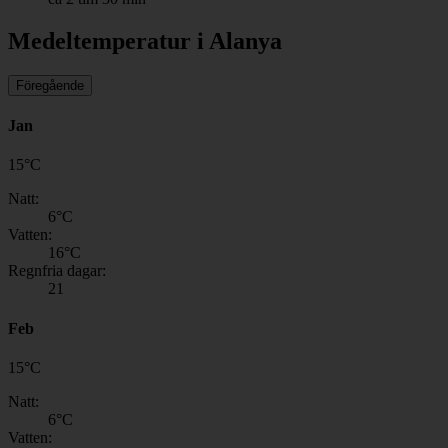
Medeltemperatur i Alanya
Föregående
Jan
15
°
C
Natt:
6
°C
Vatten:
16
°C
Regnfria dagar:
21
Feb
15
°
C
Natt:
6
°C
Vatten: