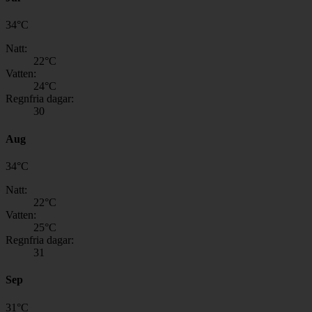
34
°
C
Natt:
22
°C
Vatten:
24
°C
Regnfria dagar:
30
Aug
34
°
C
Natt:
22
°C
Vatten:
25
°C
Regnfria dagar:
31
Sep
31
°
C