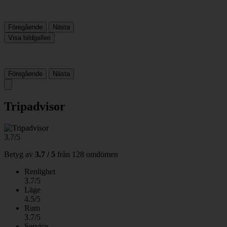
Föregående
Nästa
Visa bildgalleri
Föregående
Nästa
Tripadvisor
3.7/5
Betyg av
3.7 / 5
från
128 omdömen
Renlighet
3.7/5
Läge
4.5/5
Rum
3.7/5
Service