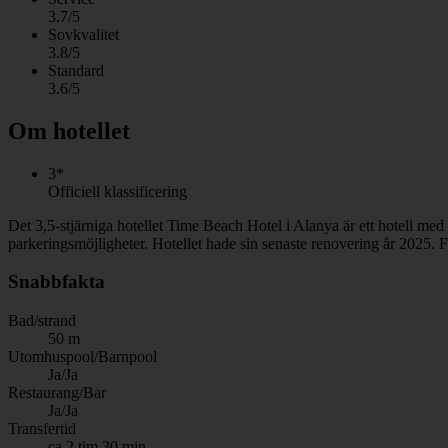
3.7/5
Sovkvalitet
3.8/5
Standard
3.6/5
Om hotellet
3*
Officiell klassificering
Det 3,5-stjärniga hotellet Time Beach Hotel i Alanya är ett hotell me
parkeringsmöjligheter. Hotellet hade sin senaste renovering år 2025. F
Snabbfakta
Bad/strand
50 m
Utomhuspool/Barnpool
Ja/Ja
Restaurang/Bar
Ja/Ja
Transfertid
ca 2 tim 30 min