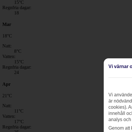
15
°C
Regnfria dagar:
18
Mar
18
°
C
Natt:
8
°C
Vatten:
15
°C
Vi värnar o
Regnfria dagar:
24
Apr
Vi använder
21
°
C
är nödvändi
Natt:
cookies). A
11
°C
innehåll oc
Vatten:
analys och
17
°C
Regnfria dagar:
Genom att 