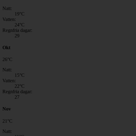
Natt:
19
°C
Vatten:
24
°C
Regnfria dagar:
29
Okt
26
°
C
Natt:
15
°C
Vatten:
22
°C
Regnfria dagar:
27
Nov
21
°
C
Natt: