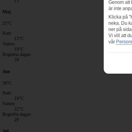
25
Genom att 
är inte anp
Maj
Klicka på ”
neka. Du ka
25
°
C
ner på sida
Natt:
Vi vill att
15
°C
vår
Personu
Vatten:
19
°C
Regnfria dagar:
28
Jun
30
°
C
Natt:
19
°C
Vatten:
22
°C
Regnfria dagar:
29
Jul