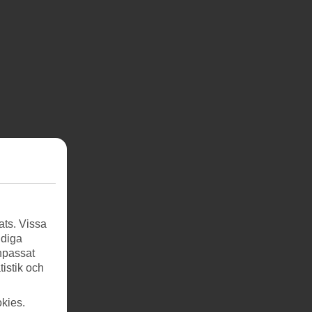
ats. Vissa
ndiga
anpassat
tistik och
kies.