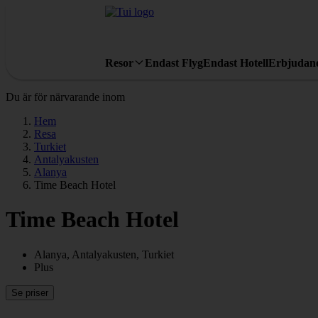
Resor
Endast Flyg
Endast Hotell
Erbjudan
Du är för närvarande inom
Hem
Resa
Turkiet
Antalyakusten
Alanya
Time Beach Hotel
Time Beach Hotel
Alanya, Antalyakusten, Turkiet
Plus
Se priser