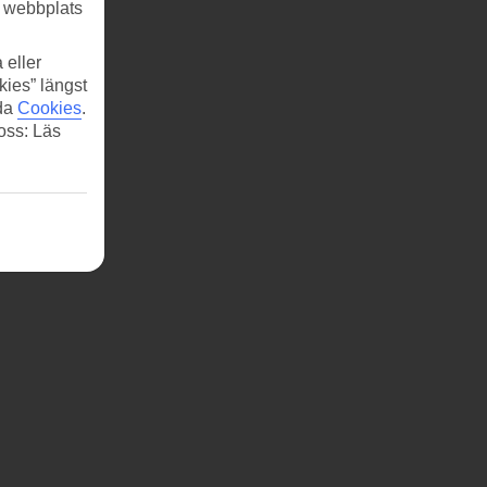
r webbplats
 eller
kies” längst
ida
Cookies
.
 oss: Läs