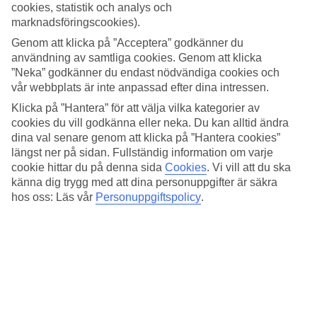
Standard
cookies, statistik och analys och
4.6/5
marknadsföringscookies).
Om hotellet
Genom att klicka på ”Acceptera” godkänner du
användning av samtliga cookies. Genom att klicka
”Neka” godkänner du endast nödvändiga cookies och
5*
vår webbplats är inte anpassad efter dina intressen.
Officiell klassificering
Klicka på ”Hantera” för att välja vilka kategorier av
Modernt lyxhotell vid stranden
cookies du vill godkänna eller neka. Du kan alltid ändra
dina val senare genom att klicka på ”Hantera cookies”
På vuxenhotellet La Badira - Adult Only bor du i en lugn omgivning
längst ner på sidan. Fullständig information om varje
längs med stranden i Hammamet. Här kan du koppla av med en spa-
cookie hittar du på denna sida
Cookies
.
Vi vill att du ska
behandling eller ta ett svalkande dopp i infinitypoolen med utsikt
över Medelhavet.
känna dig trygg med att dina personuppgifter är säkra
hos oss: Läs vår
Personuppgiftspolicy
.
På La Badira - Adults Only är det en modern och avslappnad
atmosfär med restaurang, spa och infinitypool.
På hotellet finns:
Reception 24h
WiFi
AC
Restaurang och bar