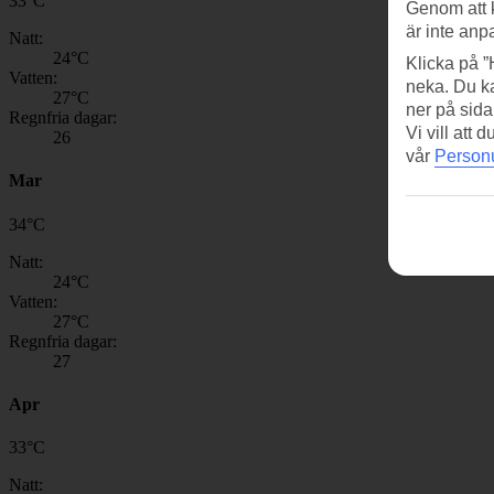
33
°
C
Genom att 
är inte anp
Natt:
24
°C
Klicka på ”
Vatten:
neka. Du ka
27
°C
ner på sida
Regnfria dagar:
Vi vill att
26
vår
Personu
Mar
34
°
C
Natt:
24
°C
Vatten:
27
°C
Regnfria dagar:
27
Apr
33
°
C
Natt: