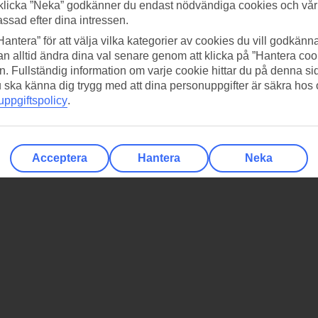
klicka ”Neka” godkänner du endast nödvändiga cookies och vå
assad efter dina intressen.
Hantera” för att välja vilka kategorier av cookies du vill godkänna
n alltid ändra dina val senare genom att klicka på ”Hantera coo
n. Fullständig information om varje cookie hittar du på denna s
 du ska känna dig trygg med att dina personuppgifter är säkra hos
ppgiftspolicy
.
Acceptera
Hantera
Neka