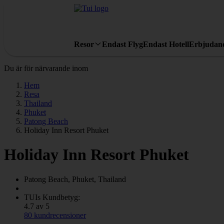
Resor
Endast Flyg
Endast Hotell
Erbjudan
Du är för närvarande inom
Hem
Resa
Thailand
Phuket
Patong Beach
Holiday Inn Resort Phuket
Holiday Inn Resort Phuket
Patong Beach, Phuket, Thailand
TUIs Kundbetyg:
4.7 av 5
80 kundrecensioner