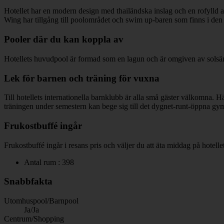
Hotellet har en modern design med thailändska inslag och en rofyll
Wing har tillgång till poolområdet och swim up-baren som finns i den
Pooler där du kan koppla av
Hotellets huvudpool är formad som en lagun och är omgiven av solsän
Lek för barnen och träning för vuxna
Till hotellets internationella barnklubb är alla små gäster välkomna. 
träningen under semestern kan bege sig till det dygnet-runt-öppna gy
Frukostbuffé ingår
Frukostbuffé ingår i resans pris och väljer du att äta middag på hotellet
Antal rum : 398
Snabbfakta
Utomhuspool/Barnpool
Ja/Ja
Centrum/Shopping