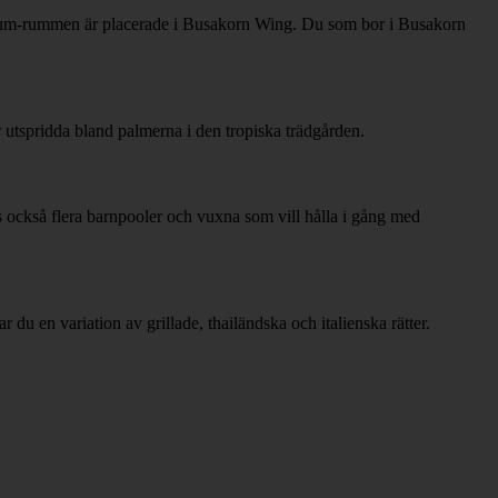
emium-rummen är placerade i Busakorn Wing. Du som bor i Busakorn
utspridda bland palmerna i den tropiska trädgården.
ns också flera barnpooler och vuxna som vill hålla i gång med
r du en variation av grillade, thailändska och italienska rätter.