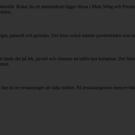
d atmosfär. Bokar du ett standardrum ligger dessa i Main Wing och Pr
 delen.
gar, parasoll och grönska. Det finns också mindre poolområden som är 
Här bjuds det på lek, pyssel och chansen att träffa nya kompisar. Det fin
mmet.
 har du tre restauranger att välja mellan. På restaurangernas menyer hitta