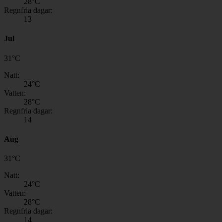
28
°C
Regnfria dagar:
13
Jul
31
°
C
Natt:
24
°C
Vatten:
28
°C
Regnfria dagar:
14
Aug
31
°
C
Natt:
24
°C
Vatten:
28
°C
Regnfria dagar:
14