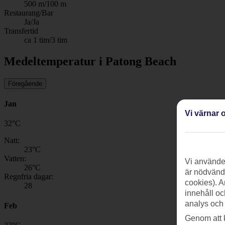
500 m/100 m
Restaurang/Bar
Ja/Ja
Transfertid
ca 1 tim/3 tim
Medeltemperatur i Patong Beach
Föregående
Jan
Vi värnar o
32
°
C
Natt:
23
°C
Vatten:
Vi använder
26
°C
är nödvändi
Regnfria dagar:
cookies). A
28
innehåll oc
analys och
Feb
Genom att 