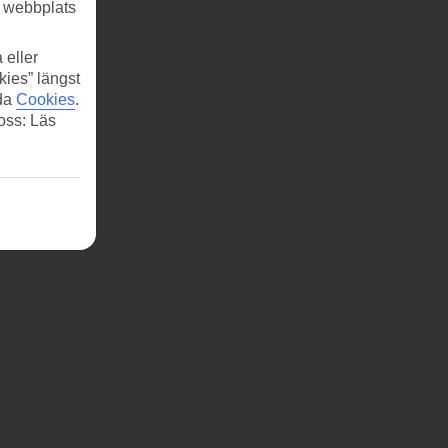
r webbplats
 eller
kies” längst
ida
Cookies
.
 oss: Läs