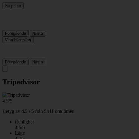
Se priser
Föregående
Nästa
Visa bildgalleri
Föregående
Nästa
Tripadvisor
4.5/5
Betyg av
4.5 / 5
från
5411 omdömen
Renlighet
4.6/5
Läge
4.7/5