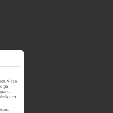
ats. Vissa
ndiga
anpassat
tistik och
kies.