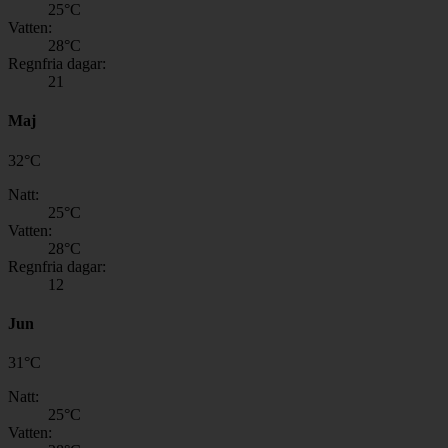
25
°C
Vatten:
28
°C
Regnfria dagar:
21
Maj
32
°
C
Natt:
25
°C
Vatten:
28
°C
Regnfria dagar:
12
Jun
31
°
C
Natt:
25
°C
Vatten: