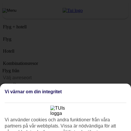
Flyg + hotell
Flyg
Hotell
Kombinationsresor
Flyg från
Resmål
Vi värnar om din integritet
Lista
När?
Hur länge?
Vi använder cookies och andra funktioner från våra
1 vecka
partners på vår webbplats. Vissa är nödvändiga för att
Antal resenärer