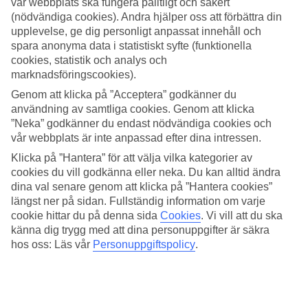
vår webbplats ska fungera pålitligt och säkert
(nödvändiga cookies). Andra hjälper oss att förbättra din
Sök
upplevelse, ge dig personligt anpassat innehåll och
spara anonyma data i statistiskt syfte (funktionella
cookies, statistik och analys och
marknadsföringscookies).
Du är för närvarande inom
Genom att klicka på ”Acceptera” godkänner du
Hem
användning av samtliga cookies. Genom att klicka
Resmål
”Neka” godkänner du endast nödvändiga cookies och
Thailand
vår webbplats är inte anpassad efter dina intressen.
Phuket
Nai Yang Beach
Klicka på ”Hantera” för att välja vilka kategorier av
All Inclusive
cookies du vill godkänna eller neka. Du kan alltid ändra
dina val senare genom att klicka på ”Hantera cookies”
All Inclusive Nai Yang Beach
längst ner på sidan. Fullständig information om varje
cookie hittar du på denna sida
Cookies
.
Vi vill att du ska
känna dig trygg med att dina personuppgifter är säkra
Här nedanför hittar du vårt utbud av
All Inclusive-hotell i Nai Yang
hos oss: Läs vår
Personuppgiftspolicy
.
Beach
. Om du söker en All Inclusive-resa men inte hittar något i
listan, rekommenderar vi att du kollar in vår sida med
All Inclusive-
hotell i Thailand
.
Relaterade resor