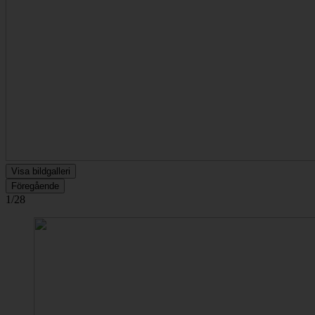
Visa bildgalleri
Föregående
1/28