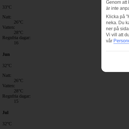
Genom att 
33
°
C
är inte anp
Klicka på ”
Natt:
26
°C
neka. Du ka
Vatten:
ner på sida
28
°C
Vi vill att
Regnfria dagar:
vår
Personu
16
Jun
32
°
C
Natt:
26
°C
Vatten:
28
°C
Regnfria dagar:
15
Jul
32
°
C