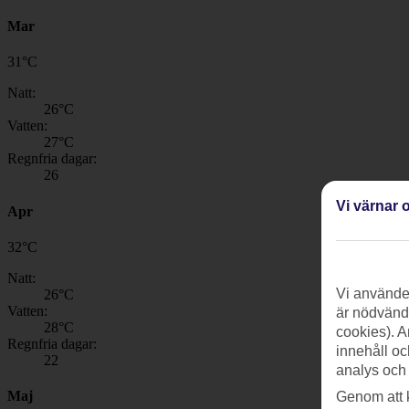
Mar
31
°
C
Natt:
26
°C
Vatten:
27
°C
Regnfria dagar:
26
Vi värnar o
Apr
32
°
C
Natt:
Vi använder
26
°C
Vatten:
är nödvändi
28
°C
cookies). A
Regnfria dagar:
innehåll oc
22
analys och
Maj
Genom att 