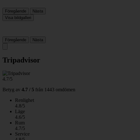
Föregående
Nästa
Visa bildgalleri
Föregående
Nästa
Tripadvisor
4.7/5
Betyg av
4.7 / 5
från
1443 omdömen
Renlighet
4.8/5
Läge
4.6/5
Rum
4.7/5
Service
4.8/5