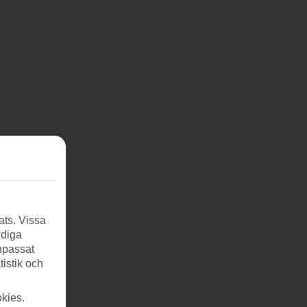
ats. Vissa
ndiga
anpassat
tistik och
kies.