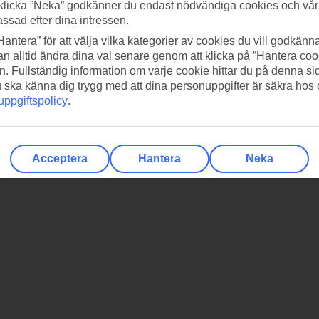
klicka ”Neka” godkänner du endast nödvändiga cookies och vå
assad efter dina intressen.
Hantera” för att välja vilka kategorier av cookies du vill godkänna
n alltid ändra dina val senare genom att klicka på ”Hantera coo
n. Fullständig information om varje cookie hittar du på denna s
 du ska känna dig trygg med att dina personuppgifter är säkra hos
ppgiftspolicy
.
Acceptera
Hantera
Neka