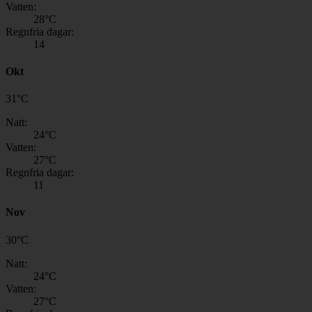
Vatten:
28
°C
Regnfria dagar:
14
Okt
31
°
C
Natt:
24
°C
Vatten:
27
°C
Regnfria dagar:
11
Nov
30
°
C
Natt:
24
°C
Vatten:
27
°C