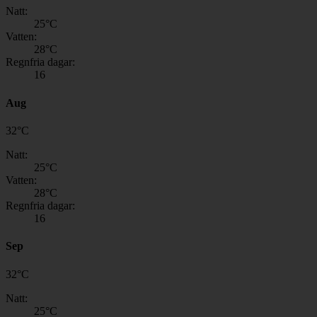
Natt:
25
°C
Vatten:
28
°C
Regnfria dagar:
16
Aug
32
°
C
Natt:
25
°C
Vatten:
28
°C
Regnfria dagar:
16
Sep
32
°
C
Natt:
25
°C