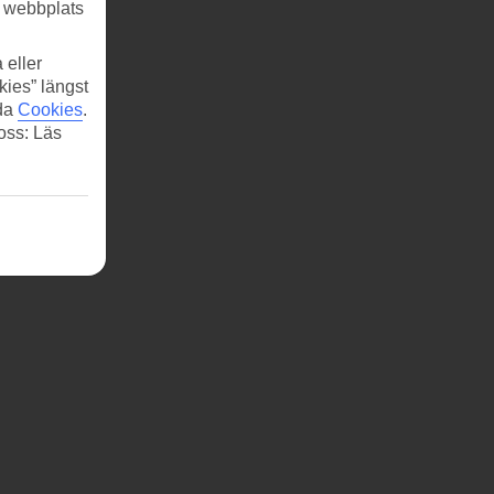
r webbplats
 eller
kies” längst
ida
Cookies
.
 oss: Läs