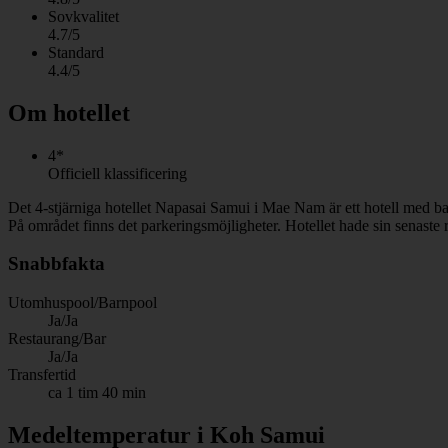
Sovkvalitet
4.7/5
Standard
4.4/5
Om hotellet
4*
Officiell klassificering
Det 4-stjärniga hotellet Napasai Samui i Mae Nam är ett hotell med ba
På området finns det parkeringsmöjligheter. Hotellet hade sin senaste
Snabbfakta
Utomhuspool/Barnpool
Ja/Ja
Restaurang/Bar
Ja/Ja
Transfertid
ca 1 tim 40 min
Medeltemperatur i Koh Samui