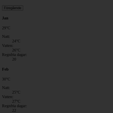
Föregående
Jan
29
°
C
Natt:
24
°C
Vatten:
26
°C
Regnfria dagar:
20
Feb
30
°
C
Natt:
25
°C
Vatten:
27
°C
Regnfria dagar:
22