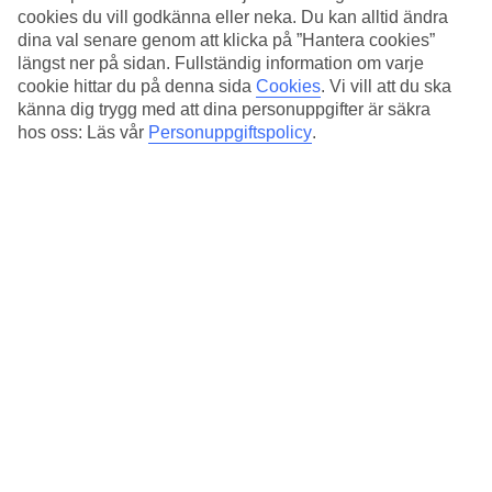
Två poolområden
cookies du vill godkänna eller neka. Du kan alltid ändra
dina val senare genom att klicka på ”Hantera cookies”
Det stora hotellområdet ramas in av det omgivande
längst ner på sidan. Fullständig information om varje
djungellandskapet. Byggnaderna ligger i vinkel mot huvudpoolen
cookie hittar du på denna sida
Cookies
.
Vi vill att du ska
som dekorerats med vita stenstatyer. Längs med ena långsidan finns
känna dig trygg med att dina personuppgifter är säkra
små bubbelpooler. Det andra poolområdet ligger alldeles vid
stranden. Vid båda poolerna och på stranden finns solstolar i trä och
hos oss: Läs vår
Personuppgiftspolicy
.
parasoll.
Gym, spa och aktiviteter
Andra faciliteter är gym, småbutiker och ett högklassigt spa.
Dessutom anordnas aktiviteter som matlagningskurser och olika
sporter varje dag.
Antal rum : 168
Snabbfakta
Bad/strand
50 m
Utomhuspool/Barnpool
Ja/Ja
Centrum/Shopping