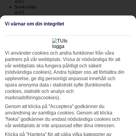
4.6/5
Sovkvalitet
4.6/5
Standard
4.5/5
Vi värnar om din integritet
Om hotellet
4*
Vi använder cookies och andra funktioner från våra
Officiell klassificering
partners på vår webbplats. Vissa är nödvändiga för att
WiFi
vår webbplats ska fungera pålitligt och säkert
Två poolområden och uppskattad personal
(nödvändiga cookies). Andra hjälper oss att förbättra din
upplevelse, ge dig personligt anpassat innehåll och
Bandara Resort & Spa är beläget direkt vid den fina Bophut-
spara anonyma data i statistiskt syfte (funktionella
stranden på Koh Samuis norra kust. Hotellet är mycket välskött och
cookies, statistik och analys och
har uppskattad, serviceinriktad personal. Halvpension med lunch-
marknadsföringscookies).
eller middagsmeny kan bokas som tillval.
Genom att klicka på ”Acceptera” godkänner du
Fishermans Village, där det finns många restauranger och butiker,
användning av samtliga cookies. Genom att klicka
ligger bara tio minuters promenad bort. Och vill du ha större
”Neka” godkänner du endast nödvändiga cookies och
shopping- och restaurangutbud tar du dig enkelt till huvudorten
vår webbplats är inte anpassad efter dina intressen.
Chaweng med taxi.
Klicka på ”Hantera” för att välja vilka kategorier av