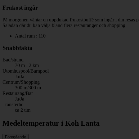
Frukost ingår
På morgonen väntar en uppdukad frukostbuffé som ingår i din resas pris
Saladan där du kan välja bland flera restauranger och shopping.
Antal rum : 110
Snabbfakta
Bad/strand
70 m - 2 km
Utomhuspool/Barnpool
Ja/Ja
Centrum/Shopping
300 m/300 m
Restaurang/Bar
Ja/Ja
Transfertid
ca 2 tim
Medeltemperatur i Koh Lanta
Föregående