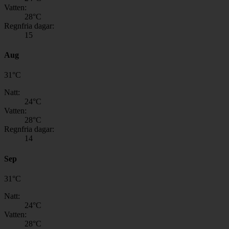
Vatten:
28
°C
Regnfria dagar:
15
Aug
31
°
C
Natt:
24
°C
Vatten:
28
°C
Regnfria dagar:
14
Sep
31
°
C
Natt:
24
°C
Vatten:
28
°C