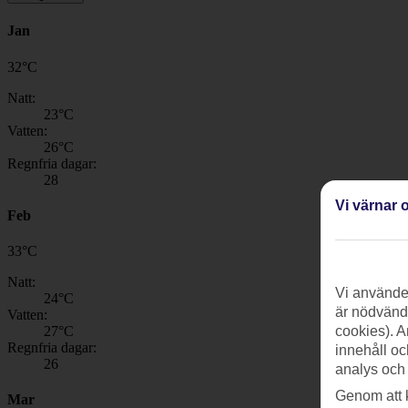
Jan
32
°
C
Natt:
23
°C
Vatten:
26
°C
Regnfria dagar:
28
Vi värnar o
Feb
33
°
C
Natt:
Vi använder
24
°C
är nödvändi
Vatten:
27
°C
cookies). A
Regnfria dagar:
innehåll oc
26
analys och
Genom att 
Mar