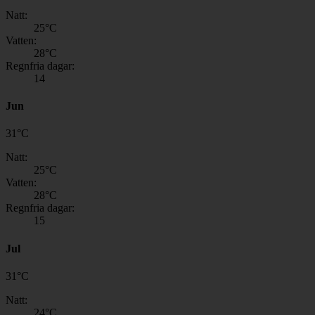
Natt:
25
°C
Vatten:
28
°C
Regnfria dagar:
14
Jun
31
°
C
Natt:
25
°C
Vatten:
28
°C
Regnfria dagar:
15
Jul
31
°
C
Natt:
24
°C