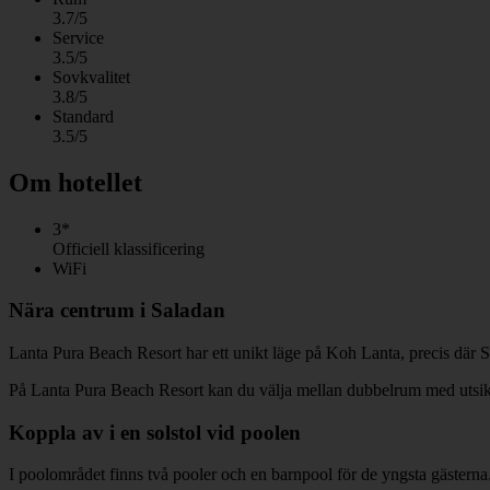
3.7/5
Service
3.5/5
Sovkvalitet
3.8/5
Standard
3.5/5
Om hotellet
3*
Officiell klassificering
WiFi
Nära centrum i Saladan
Lanta Pura Beach Resort har ett unikt läge på Koh Lanta, precis där 
På Lanta Pura Beach Resort kan du välja mellan dubbelrum med utsikt m
Koppla av i en solstol vid poolen
I poolområdet finns två pooler och en barnpool för de yngsta gästern