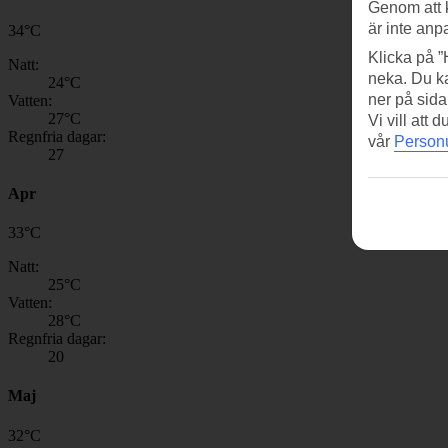
Genom att 
är inte anp
34
°
C
Klicka på ”
Natt:
neka. Du ka
24
°C
ner på sida
Vatten:
27
°C
Vi vill att
Regnfria dagar:
vår
Personu
27
Apr
33
°
C
Natt:
25
°C
Vatten:
28
°C
Regnfria dagar:
20
Maj
32
°
C