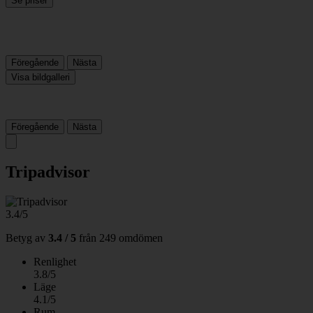
Se priser
Föregående
Nästa
Visa bildgalleri
Föregående
Nästa
Tripadvisor
3.4/5
Betyg av
3.4 / 5
från
249 omdömen
Renlighet
3.8/5
Läge
4.1/5
Rum