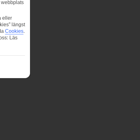
r webbplats
 eller
kies” längst
ida
Cookies
.
 oss: Läs