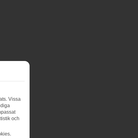
ats. Vissa
ndiga
anpassat
tistik och
kies.