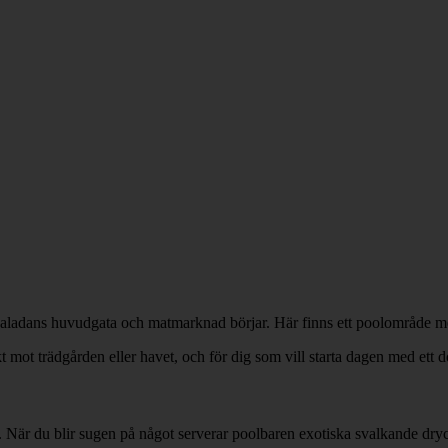
Saladans huvudgata och matmarknad börjar. Här finns ett poolområde me
ot trädgården eller havet, och för dig som vill starta dagen med ett do
a. När du blir sugen på något serverar poolbaren exotiska svalkande dry