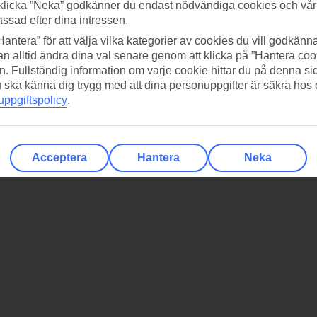
klicka ”Neka” godkänner du endast nödvändiga cookies och vå
assad efter dina intressen.
Hantera” för att välja vilka kategorier av cookies du vill godkänna
n alltid ändra dina val senare genom att klicka på ”Hantera coo
n. Fullständig information om varje cookie hittar du på denna s
 du ska känna dig trygg med att dina personuppgifter är säkra hos
ppgiftspolicy
.
Acceptera
Hantera
Neka