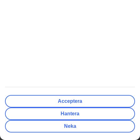
Reseförsäkringar
Press & media
Av- och ombokningsskydd
Integritet & säkerhet
Resevillkor
Hantera cookies
Flyginformation
Hållbarhet
På resmålet
Jobba hos oss
Samarbetspartners
Compliance och integritet
Rekommenderat
Kundservice
Presentkort på resor
Så lätt når du guiderna
Tryggt med resegaranti
TUI-appen
Acceptera
Delbetala resan med TUI Card
myTUI
Villkor för erbjudanden
TUI Smiles Rewards Club
Hantera
Workation
TUI Smiles Rewards Club -
Neka
Regler och villkor
Singelresor
Billiga Resor
Genvägar