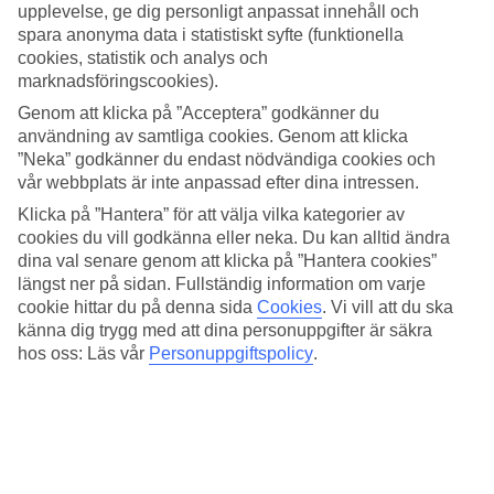
bort med tuk-tuk inne i Bang Muang med sin populära marknad.
upplevelse, ge dig personligt anpassat innehåll och
Eller söderut i Khao Laks centrum dit hotellet har en shuttlebuss.
spara anonyma data i statistiskt syfte (funktionella
cookies, statistik och analys och
Tre poolområden
marknadsföringscookies).
Le Meridien Khaolak Resort & Spa ligger precis vid stranden och
Genom att klicka på ”Acceptera” godkänner du
har även tre stora poolområden. Det gör att alla hotellets rum har
användning av samtliga cookies. Genom att klicka
utsikt mot någon av poolerna. Rum med markterrass har dessutom
”Neka” godkänner du endast nödvändiga cookies och
direkt utgång till någon av poolerna. Solstolar och parasoll finns
vår webbplats är inte anpassad efter dina intressen.
kring poolerna och vid strandkanten.
Klicka på ”Hantera” för att välja vilka kategorier av
Spa och gym
cookies du vill godkänna eller neka. Du kan alltid ändra
dina val senare genom att klicka på ”Hantera cookies”
Vill du byta solstolen mot en massagesäng bokar du in dig i hotellets
längst ner på sidan. Fullständig information om varje
spa. Glöm inte att ta med träningskläderna om du vill köra ett pass i
cookie hittar du på denna sida
Cookies
.
Vi vill att du ska
hotellets gym.
känna dig trygg med att dina personuppgifter är säkra
Antal rum : 269
hos oss: Läs vår
Personuppgiftspolicy
.
Snabbfakta
Bad/strand
20 m - 100 m
Utomhuspool/Barnpool