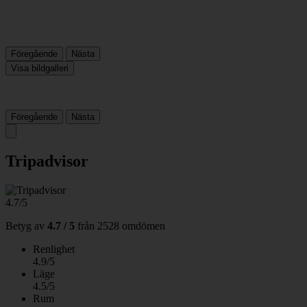
Föregående
Nästa
Visa bildgalleri
Föregående
Nästa
Tripadvisor
4.7/5
Betyg av
4.7 / 5
från
2528 omdömen
Renlighet
4.9/5
Läge
4.5/5
Rum