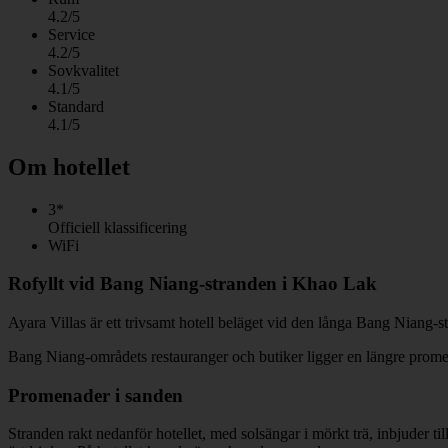
4.2/5
Service
4.2/5
Sovkvalitet
4.1/5
Standard
4.1/5
Om hotellet
3*
Officiell klassificering
WiFi
Rofyllt vid Bang Niang-stranden i Khao Lak
Ayara Villas är ett trivsamt hotell beläget vid den långa Bang Niang-st
Bang Niang-områdets restauranger och butiker ligger en längre promena
Promenader i sanden
Stranden rakt nedanför hotellet, med solsängar i mörkt trä, inbjuder t