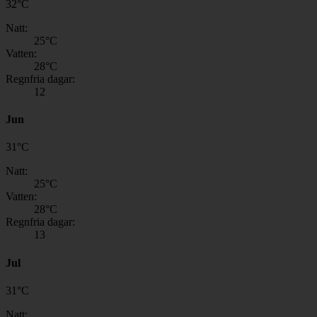
32
°
C
Natt:
25
°C
Vatten:
28
°C
Regnfria dagar:
12
Jun
31
°
C
Natt:
25
°C
Vatten:
28
°C
Regnfria dagar:
13
Jul
31
°
C
Natt: