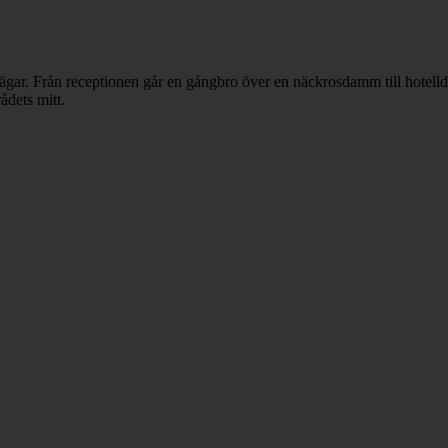
gvägar. Från receptionen går en gångbro över en näckrosdamm till hotel
ådets mitt.