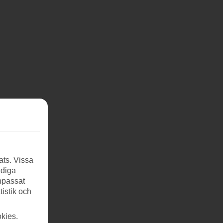
ats. Vissa
ndiga
anpassat
tistik och
kies.