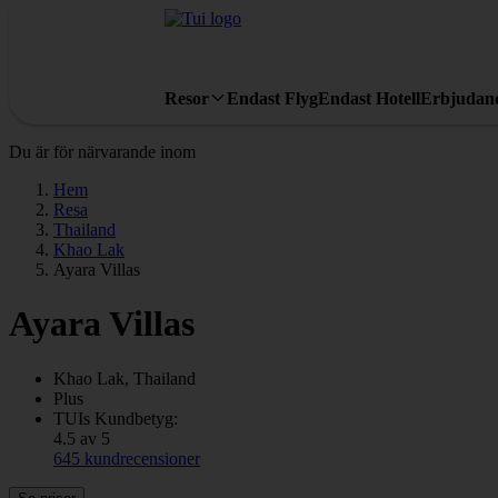
Resor
Endast Flyg
Endast Hotell
Erbjudan
Du är för närvarande inom
Hem
Resa
Thailand
Khao Lak
Ayara Villas
Ayara Villas
Khao Lak, Thailand
Plus
TUIs Kundbetyg:
4.5 av 5
645 kundrecensioner