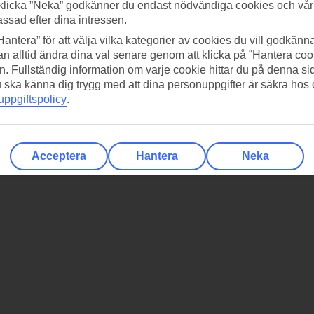
klicka ”Neka” godkänner du endast nödvändiga cookies och vå
assad efter dina intressen.
Hantera” för att välja vilka kategorier av cookies du vill godkänna
n alltid ändra dina val senare genom att klicka på ”Hantera coo
n. Fullständig information om varje cookie hittar du på denna s
 du ska känna dig trygg med att dina personuppgifter är säkra hos
ppgiftspolicy
.
Acceptera
Hantera
Neka