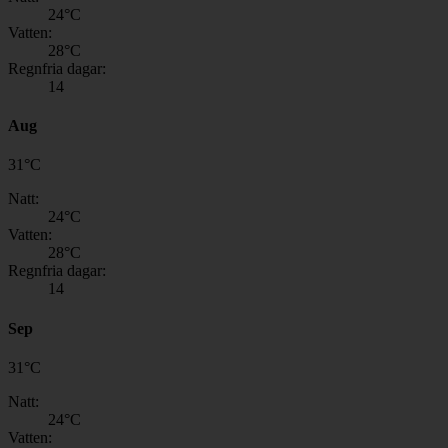
24
°C
Vatten:
28
°C
Regnfria dagar:
14
Aug
31
°
C
Natt:
24
°C
Vatten:
28
°C
Regnfria dagar:
14
Sep
31
°
C
Natt:
24
°C
Vatten: