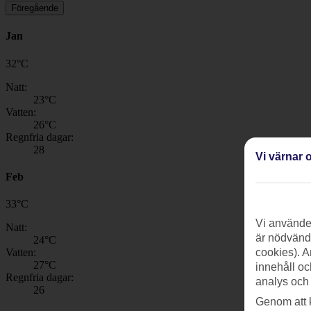
Föregående
Jan
32
°
C
Natt:
23
°C
Vatten:
26
°C
Regnfria dagar:
28
Vi värnar o
Feb
33
°
C
Vi använder
Natt:
är nödvändi
24
°C
Vatten:
cookies). A
27
°C
innehåll oc
Regnfria dagar:
analys och
26
Genom att 