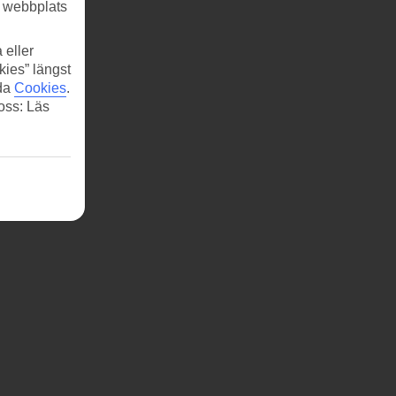
r webbplats
 eller
kies” längst
ida
Cookies
.
 oss: Läs