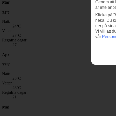
Genom att 
Mar
är inte anp
34
°
C
Klicka på ”
neka. Du ka
Natt:
ner på sida
24
°C
Vatten:
Vi vill att
27
°C
vår
Personu
Regnfria dagar:
27
Apr
33
°
C
Natt:
25
°C
Vatten:
28
°C
Regnfria dagar:
21
Maj