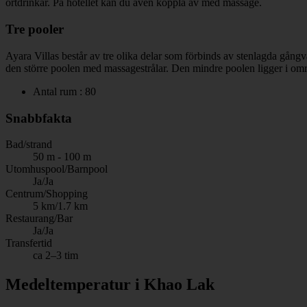
örtdrinkar. På hotellet kan du även koppla av med massage.
Tre pooler
Ayara Villas består av tre olika delar som förbinds av stenlagda gån
den större poolen med massagestrålar. Den mindre poolen ligger i omr
Antal rum : 80
Snabbfakta
Bad/strand
50 m - 100 m
Utomhuspool/Barnpool
Ja/Ja
Centrum/Shopping
5 km/1.7 km
Restaurang/Bar
Ja/Ja
Transfertid
ca 2–3 tim
Medeltemperatur i Khao Lak