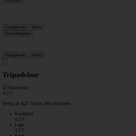
Se priser
Föregående
Nästa
Visa bildgalleri
Föregående
Nästa
Tripadvisor
4.2/5
Betyg av
4.2 / 5
från
286 omdömen
Renlighet
4.2/5
Läge
4.1/5
Rum