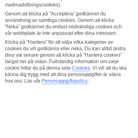
Sovkvalitet
marknadsföringscookies).
4.9/5
Standard
Genom att klicka på ”Acceptera” godkänner du
4.7/5
användning av samtliga cookies. Genom att klicka
”Neka” godkänner du endast nödvändiga cookies och
Om hotellet
vår webbplats är inte anpassad efter dina intressen.
Klicka på ”Hantera” för att välja vilka kategorier av
5*
cookies du vill godkänna eller neka. Du kan alltid ändra
Officiell klassificering
dina val senare genom att klicka på ”Hantera cookies”
Det 5-stjärniga hotellet The Salil Hotel Riverside - Bangkok i
längst ner på sidan. Fullständig information om varje
Bangkok är ett hotell med bar, frukostbuffé och WiFi. På hotellet
cookie hittar du på denna sida
Cookies
.
Vi vill att du ska
kan du njuta av både massage och bastu. Är barnen med på resan
känna dig trygg med att dina personuppgifter är säkra
finns barnvakt, barnklubb/miniklubb, barnpool och lekplats. På
hos oss: Läs vår
Personuppgiftspolicy
.
området finns det parkeringsmöjligheter. Hotellet hade sin senaste
renovering år 2022. Följande kreditkort accepteras på hotellet:
American Express, EC Maestro, Mastercard och Visa.
Snabbfakta
Utomhuspool/Barnpool
Ja/Ja
Restaurang/Bar
Ja/Ja