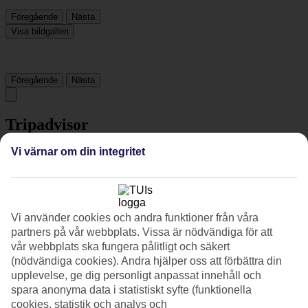
Föregående
Nästa
Visa bildgalleri
Föregående
Nästa
Tripadvisor
Vi värnar om din integritet
4.8/5
Betyg av
4.8 / 5
från
978 omdömen
Renlighet
Vi använder cookies och andra funktioner från våra
4.9/5
partners på vår webbplats. Vissa är nödvändiga för att
Läge
vår webbplats ska fungera pålitligt och säkert
4.7/5
(nödvändiga cookies). Andra hjälper oss att förbättra din
Rum
4.9/5
upplevelse, ge dig personligt anpassat innehåll och
Service
spara anonyma data i statistiskt syfte (funktionella
4.8/5
cookies, statistik och analys och