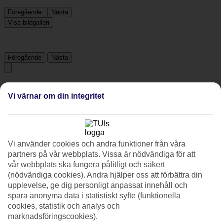
Föregående
Nästa
Visa bildgalleri
Föregående
Nästa
Tripadvisor
Vi värnar om din integritet
4.4/5
Betyg av
4.4 / 5
från
6581 omdömen
Vi använder cookies och andra funktioner från våra
Renlighet
partners på vår webbplats. Vissa är nödvändiga för att
4.6/5
vår webbplats ska fungera pålitligt och säkert
Läge
(nödvändiga cookies). Andra hjälper oss att förbättra din
4.4/5
upplevelse, ge dig personligt anpassat innehåll och
Rum
spara anonyma data i statistiskt syfte (funktionella
4.4/5
cookies, statistik och analys och
Service
4.5/5
marknadsföringscookies).