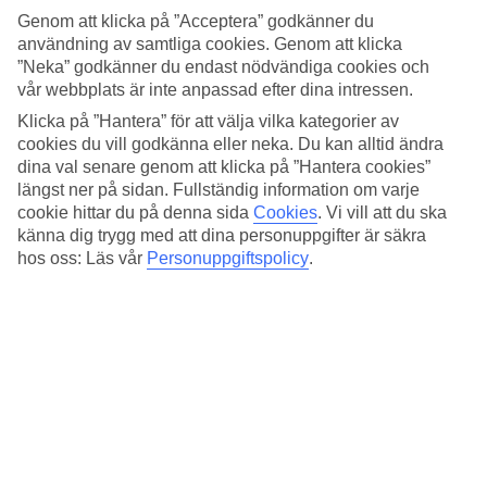
Sovkvalitet
Genom att klicka på ”Acceptera” godkänner du
4.6/5
användning av samtliga cookies. Genom att klicka
Standard
4.2/5
”Neka” godkänner du endast nödvändiga cookies och
vår webbplats är inte anpassad efter dina intressen.
Om hotellet
Klicka på ”Hantera” för att välja vilka kategorier av
cookies du vill godkänna eller neka. Du kan alltid ändra
5*
dina val senare genom att klicka på ”Hantera cookies”
Officiell klassificering
längst ner på sidan. Fullständig information om varje
cookie hittar du på denna sida
Cookies
.
Vi vill att du ska
Det 5-stjärniga hotellet Royal Orchid Sheraton Hotel & Towers i
Bangkok är ett hotell med bar, frukostbuffé och WiFi. På hotellet
känna dig trygg med att dina personuppgifter är säkra
kan du njuta av både massage och bastu. Är barnen med på resan
hos oss: Läs vår
Personuppgiftspolicy
.
finns barnvakt och barnpool. På området finns det
parkeringsmöjligheter. Hotellet hade sin senaste renovering år 2009.
Följande kreditkort accepteras på hotellet: American Express, Diners
Club, Mastercard och Visa.
Snabbfakta
Restaurang/Bar
Ja/Ja
Transfertid
ca 50–70 min