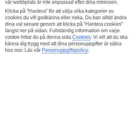
Standard
vår webbplats är inte anpassad efter dina intressen.
4.5/5
Klicka på ”Hantera” för att välja vilka kategorier av
cookies du vill godkänna eller neka. Du kan alltid ändra
Om hotellet
dina val senare genom att klicka på ”Hantera cookies”
längst ner på sidan. Fullständig information om varje
4*
cookie hittar du på denna sida
Cookies
.
Vi vill att du ska
Officiell klassificering
känna dig trygg med att dina personuppgifter är säkra
hos oss: Läs vår
Personuppgiftspolicy
.
Klassiskt hotell nära Trafalgar Square
The Clermont London, Charing Cross ligger mitt i London vid
Charing Cross Roads. Här bor du i en byggnad från 1864 nära
Themsen strax söder om Soho och Covent Garden. Från hotellet har
du promenadavstånd till shopping, barer och sevärdheter som
Trafalgar Square och Big Ben.
Närmaste tunnelbana: Charing Cross.
På hotellet finns:
24 h reception
Restaurang och bar
Tvättservice
Träningsrum