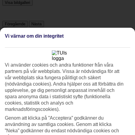
Visa bildgalleri
Föregående
Nästa
Vi värnar om din integritet
Tripadvisor
4.8/5
Vi använder cookies och andra funktioner från våra
partners på vår webbplats. Vissa är nödvändiga för att
Betyg av
4.8 / 5
från
8714 omdömen
vår webbplats ska fungera pålitligt och säkert
Renlighet
(nödvändiga cookies). Andra hjälper oss att förbättra din
4.8/5
upplevelse, ge dig personligt anpassat innehåll och
Läge
spara anonyma data i statistiskt syfte (funktionella
4.9/5
cookies, statistik och analys och
Rum
4.7/5
marknadsföringscookies).
Service
Genom att klicka på ”Acceptera” godkänner du
4.8/5
användning av samtliga cookies. Genom att klicka
Sovkvalitet
”Neka” godkänner du endast nödvändiga cookies och
4.7/5