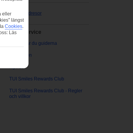
Weekendresor
 eller
kies” längst
ida
Cookies
.
Kundservice
 oss: Läs
Så lätt når du guiderna
TUI-appen
myTUI
TUI Smiles Rewards Club
TUI Smiles Rewards Club - Regler
och villkor