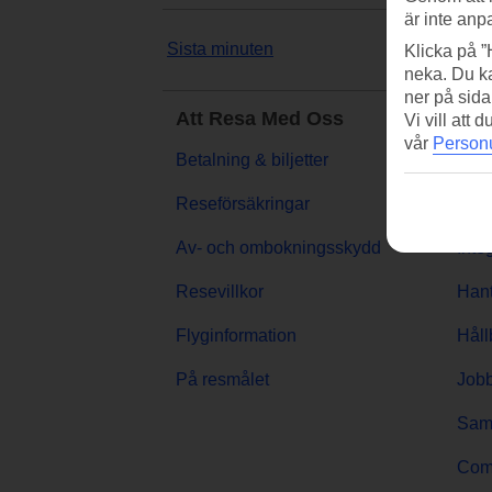
är inte anp
Sista minuten
Popu
Klicka på ”
neka. Du ka
ner på sida
Att Resa Med Oss
Om 
Vi vill att
vår
Personu
Betalning & biljetter
Om f
Reseförsäkringar
Pres
Av- och ombokningsskydd
Inte
Resevillkor
Hant
Flyginformation
Håll
På resmålet
Jobb
Sama
Comp