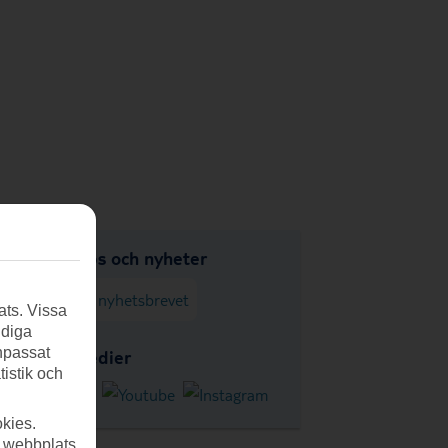
udanden, tips och nyheter
enumerera på nyhetsbrevet
ats. Vissa
ndiga
anpassat
s i sociala medier
tistik och
kies.
r webbplats