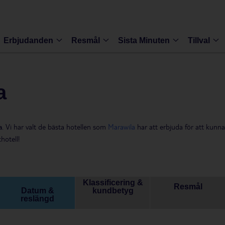
Erbjudanden
Resmål
Sista Minuten
Tillval
a
a
. Vi har valt de bästa hotellen som
Marawila
har att erbjuda för att kunna
hotell!
Klassificering &
Resmål
Datum &
kundbetyg
reslängd