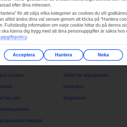
assad efter dina intressen.
lära resmål
Hotell
Hantera” för att välja vilka kategorier av cookies du vill godkänna
n alltid ändra dina val senare genom att klicka på ”Hantera coo
n. Fullständig information om varje cookie hittar du på denna s
TUI
Rekommenderat
 du ska känna dig trygg med att dina personuppgifter är säkra hos
ppgiftspolicy
.
öretaget
Presentkort på resor
s & media
Tryggt med resegaranti
Acceptera
Hantera
Neka
gritet & säkerhet
Delbetala resan med TUI Card
era cookies
Villkor för erbjudanden
barhet
Workation
a hos oss
Singelresor
rbetspartners
liance och integritet