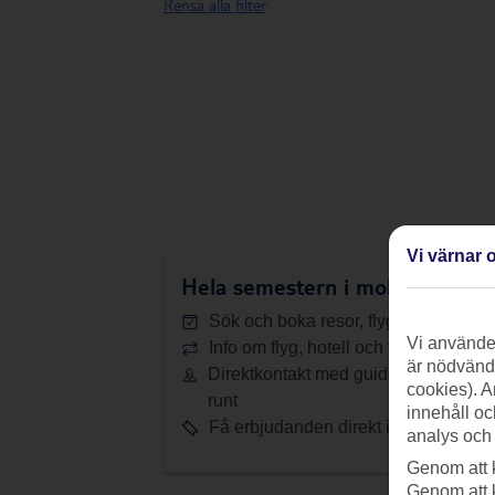
Rensa alla filter
Vi värnar o
Hela semestern i mobilen.
Ladd
Sök och boka resor, flyg och hotell
Vi använder
Info om flyg, hotell och transfer
är nödvändi
Direktkontakt med guiderna dygnet
cookies). A
runt
innehåll oc
Få erbjudanden direkt i appen
analys och
Genom att 
Genom att 