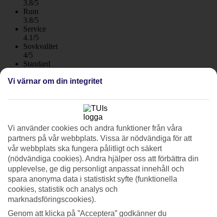
3.8/5
Rum
3.8/5
Service
4.1/5
Sovkvalitet
4/5
Standard
3.9/5
Vi värnar om din integritet
Om hotellet
4*
Officiell klassificering
Vi använder cookies och andra funktioner från våra
WiFi
partners på vår webbplats. Vissa är nödvändiga för att
vår webbplats ska fungera pålitligt och säkert
Centralt läge med pool och tropisk trädgård
(nödvändiga cookies). Andra hjälper oss att förbättra din
På Hotel Atlantic El Tope by Macaronesian Hotels bor du centralt i
upplevelse, ge dig personligt anpassat innehåll och
Puerto de la Cruz med gångavstånd till både strand och stadskärna.
spara anonyma data i statistiskt syfte (funktionella
Hotellet ligger omgivet av palmer och kanarisk grönska som skapar
cookies, statistik och analys och
en avkopplande atmosfär mitt i staden. Här finns pool, solterrass,
marknadsföringscookies).
gym, bar och restaurang.
Genom att klicka på ”Acceptera” godkänner du