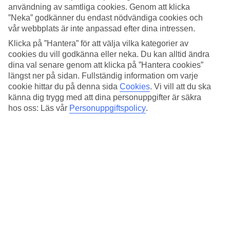
Hotellets läge är ett bra val för dig som vill uppleva Puerto de la
användning av samtliga cookies. Genom att klicka
Cruz charm. Här bor du nära den populära stranden Playa Jardín
”Neka” godkänner du endast nödvändiga cookies och
och promenaden Paseo San Telmo.
vår webbplats är inte anpassad efter dina intressen.
Pool, solterrass och bar
Klicka på ”Hantera” för att välja vilka kategorier av
cookies du vill godkänna eller neka. Du kan alltid ändra
Hotellets poolområde är utformad som en liten oas mitt i Puerto de la
dina val senare genom att klicka på ”Hantera cookies”
Cruz. Den runda poolen omges av solsängar och parasoller där du
längst ner på sidan. Fullständig information om varje
kan koppla av med en bok eller ett svalkande bad. I poolbaren kan
cookie hittar du på denna sida
Cookies
.
Vi vill att du ska
du beställa drycker och lättare snacks under dagen.
känna dig trygg med att dina personuppgifter är säkra
Buffé med lokala smaker
hos oss: Läs vår
Personuppgiftspolicy
.
I din resa ingår en varierad frukostbuffé i hotellets restaurang där
kan du sitta med utsikt över trädgården. Som tillval finns
halvpension och All Inclusive att boka, då serveras middagen som
buffé med både internationella rätter och smakrika inslag från det
kanariska köket.
Nära till strand och sevärdheter
Från hotellet är det bara en kort promenad till Playa Jardín, Puerto
de la Cruz mest kända strand med svart vulkansand. Stadskärnan
med sina charmiga gator, restauranger och butiker når du på några