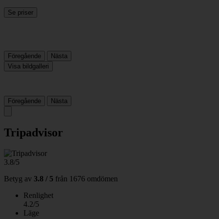
Se priser
Föregående
Nästa
Visa bildgalleri
Föregående
Nästa
Tripadvisor
3.8/5
Betyg av
3.8 / 5
från
1676 omdömen
Renlighet
4.2/5
Läge