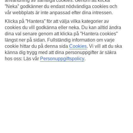
användning av samtliga cookies. Genom att klicka
Botanico Hotel & The Oriental Spa Garden erbjuder en semester i
”Neka” godkänner du endast nödvändiga cookies och
lugn harmoni och hit kommer du helt enkelt för att koppla av. Du
bor i det välkända området La Paz vid foten av Teide.
vår webbplats är inte anpassad efter dina intressen.
Klicka på ”Hantera” för att välja vilka kategorier av
Poolområde i tropisk trädgård
cookies du vill godkänna eller neka. Du kan alltid ändra
dina val senare genom att klicka på ”Hantera cookies”
Tre uppvärmda utomhuspooler omgivna av tropiska blommor och
längst ner på sidan. Fullständig information om varje
palmer ger dig gott om plats för att sola och bada.
cookie hittar du på denna sida
Cookies
.
Vi vill att du ska
Botanicos spa
känna dig trygg med att dina personuppgifter är säkra
hos oss: Läs vår
Personuppgiftspolicy
.
Du har fritt inträde till hotellets spa. Här finns relaxavdelning,
uppvärmd inomhuspool, undervattensmassage, japansk bastu,
isbrunn, jacuzzis och aktivitetsprogram. Du kan även boka
behandlingar som thaimassage, aromaterapi, manikyr och pedikyr.
Hotellet välkomnar gäster från 16 år till spa-avdelningen.
Aktiviteter som tennis, styrketräning, Thai-Chi, bordtennis och
biljard erbjuds och på kvällarna anordnas dans till orkester.
Konstintresserad?
I så fall kommer du att trivas här. Med sin stora privata konstsamling
är hotellet nästan som ett lyxigt museum.