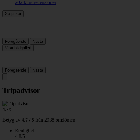
202 kundrecensioner
Se priser
Föregående
Nästa
Visa bildgalleri
Föregående
Nästa
Tripadvisor
4.7/5
Betyg av
4.7 / 5
från
2938 omdömen
Renlighet
4.8/5