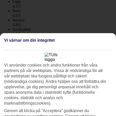
Läge
4.5/5
Rum
4.6/5
Service
4.8/5
Sovkvalitet
4.7/5
Standard
Vi värnar om din integritet
4.4/5
Om hotellet
Vi använder cookies och andra funktioner från våra
5*
Officiell klassificering
partners på vår webbplats. Vissa är nödvändiga för att
WiFi
vår webbplats ska fungera pålitligt och säkert
(nödvändiga cookies). Andra hjälper oss att förbättra din
Puerto de la Cruz bästa hotell!
upplevelse, ge dig personligt anpassat innehåll och
spara anonyma data i statistiskt syfte (funktionella
Botanico Hotel & The Oriental Spa Garden är Puerto de la Cruz
cookies, statistik och analys och
bästa hotell med ett spa av hög klass. Tidlös elegans och lyxiga
marknadsföringscookies).
omgivningar har lockat hit expresidenter som Bill Clinton och
kungligheter från hela världen.
Genom att klicka på ”Acceptera” godkänner du