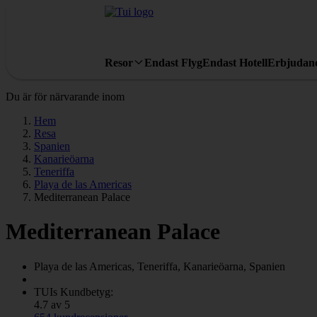
Resor
Endast Flyg
Endast Hotell
Erbjudan
Du är för närvarande inom
Hem
Resa
Spanien
Kanarieöarna
Teneriffa
Playa de las Americas
Mediterranean Palace
Mediterranean Palace
Playa de las Americas, Teneriffa, Kanarieöarna, Spanien
TUIs Kundbetyg:
4.7 av 5