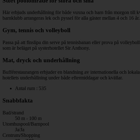
Stort poolområde för stora och små
Här erbjuds underhållning för både vuxna och barn från morgon till kvä
barnklubb arrangeras lek och pyssel för alla gäster mellan 4 och 16 år.
Gym, tennis och volleyboll
Passa på att finslipa din serve på tennisbanan eller prova på volleyb
som är beläget på systerhotellet Sir Anthony.
Mat, dryck och underhållning
Bufférestaurangen erbjuder en blandning av internationella och lokala
hotellets underhållning under både eftermiddagar och kvällar.
Antal rum : 535
Snabbfakta
Bad/strand
50 m - 100 m
Utomhuspool/Barnpool
Ja/Ja
Centrum/Shopping