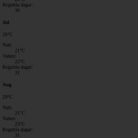
Regnfria dagar:
30
Jul
29
°
C
Natt:
21
°C
Vatten:
22
°C
Regnfria dagar:
31
Aug
29
°
C
Natt:
21
°C
Vatten:
23
°C
Regnfria dagar:
31