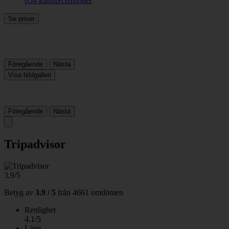
654 kundrecensioner
Se priser
Föregående
Nästa
Visa bildgalleri
Föregående
Nästa
Tripadvisor
3.9/5
Betyg av
3.9 / 5
från
4661 omdömen
Renlighet
4.1/5
Läge