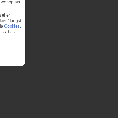
r webbplats
 eller
kies” längst
ida
Cookies
.
 oss: Läs