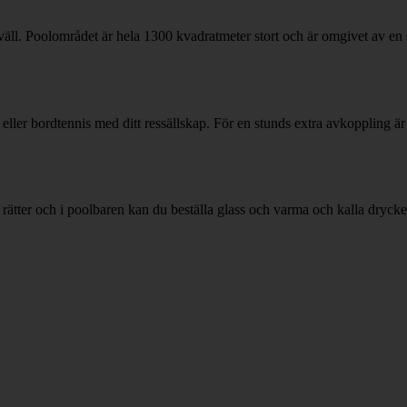
ll. Poolområdet är hela 1300 kvadratmeter stort och är omgivet av en sto
oll eller bordtennis med ditt ressällskap. För en stunds extra avkopplin
 rätter och i poolbaren kan du beställa glass och varma och kalla drycke