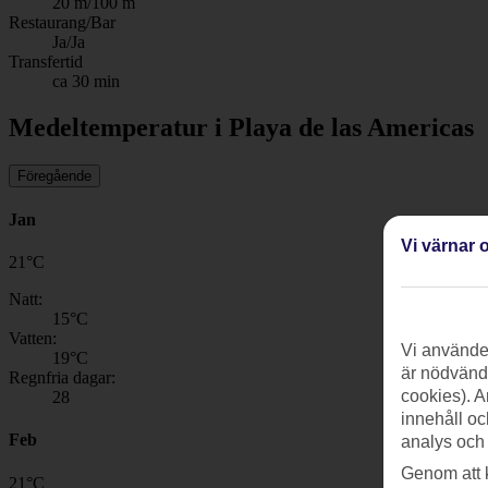
20 m/100 m
Restaurang/Bar
Ja/Ja
Transfertid
ca 30 min
Medeltemperatur i Playa de las Americas
Föregående
Jan
Vi värnar o
21
°
C
Natt:
15
°C
Vatten:
Vi använder
19
°C
är nödvändi
Regnfria dagar:
cookies). A
28
innehåll oc
Feb
analys och
Genom att 
21
°
C