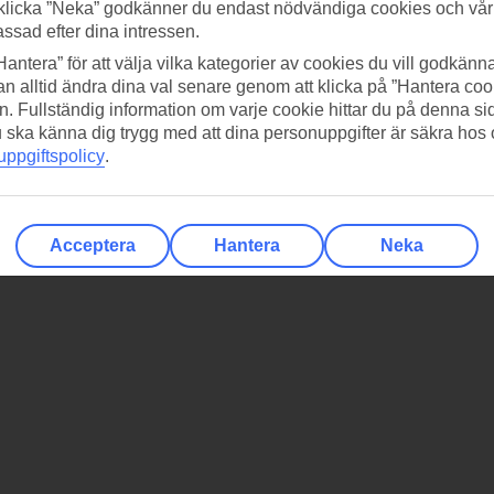
klicka ”Neka” godkänner du endast nödvändiga cookies och vå
assad efter dina intressen.
Hantera” för att välja vilka kategorier av cookies du vill godkänna
n alltid ändra dina val senare genom att klicka på ”Hantera coo
n. Fullständig information om varje cookie hittar du på denna s
 du ska känna dig trygg med att dina personuppgifter är säkra hos
ppgiftspolicy
.
Acceptera
Hantera
Neka