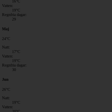
16
°C
Vatten:
19
°C
Regnfria dagar:
29
Maj
24
°
C
Natt:
17
°C
Vatten:
19
°C
Regnfria dagar:
30
Jun
26
°
C
Natt:
19
°C
Vatten:
20
°C