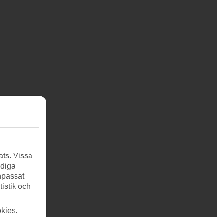
ats. Vissa
ndiga
anpassat
tistik och
kies.