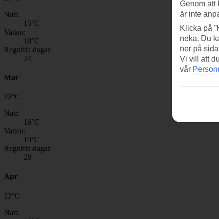
Genom att 
är inte anp
Natt:
15
°C
Klicka på ”
Vatten:
neka. Du ka
18
°C
ner på sida
Regnfria dagar:
24
Vi vill att
vår
Personu
Mar
22
°
C
Natt:
16
°C
Vatten:
19
°C
Regnfria dagar:
28
Apr
22
°
C
Natt: