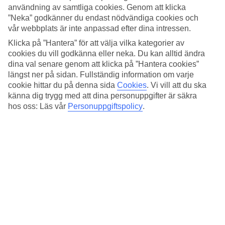
butiker och restauranger.
användning av samtliga cookies. Genom att klicka
”Neka” godkänner du endast nödvändiga cookies och
Från Spring Hotel Arona Gran & Spa kan ni följa strandpromenaden
vår webbplats är inte anpassad efter dina intressen.
till Los Cristianos och vidare till Playa de las Americas om ni vill.
Klicka på ”Hantera” för att välja vilka kategorier av
Tid för varandra
cookies du vill godkänna eller neka. Du kan alltid ändra
dina val senare genom att klicka på ”Hantera cookies”
På kort promenadavstånd ligger Cristianos-stranden. Föredrar ni att
längst ner på sidan. Fullständig information om varje
bada i pool har hotellet två stycken, varav den ena är uppvärmd
cookie hittar du på denna sida
Cookies
.
Vi vill att du ska
under vinterhalvåret. I hotellets spa kan du och din partner boka
känna dig trygg med att dina personuppgifter är säkra
behandlingar som massage, peeling och inpackningar.
hos oss: Läs vår
Personuppgiftspolicy
.
Kulinariska stunder
När ni vill unna er något extra besöker ni à la carte-restaurangen.
Där är det havsutsikt och borden är dukade för två.
Lyxa till det med ett premium-rum
Lyxa till din semester lite extra och boka ett premium-rum. Om du
bokar ett premium-rum ingår bland annat fri tillgång till takterrassen,
ett inträde till spa, en massagebehandling och en romantisk middag
för två.