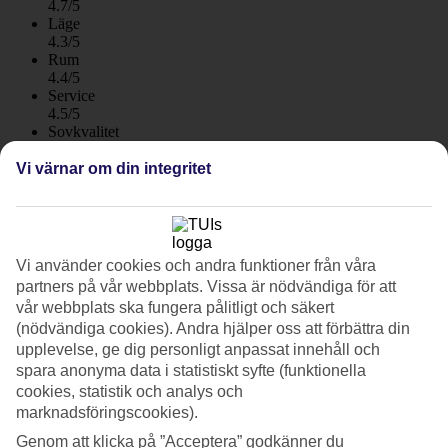
4.7/5
Läge
4.3/5
Rum
4.4/5
Service
4.5/5
Sovkvalitet
4.5/5
Standard
Vi värnar om din integritet
4.3/5
Om hotellet
Vi använder cookies och andra funktioner från våra
4*
partners på vår webbplats. Vissa är nödvändiga för att
Officiell klassificering
WiFi
vår webbplats ska fungera pålitligt och säkert
Care Travel
(nödvändiga cookies). Andra hjälper oss att förbättra din
upplevelse, ge dig personligt anpassat innehåll och
Barnfritt i Los Cristianos
spara anonyma data i statistiskt syfte (funktionella
cookies, statistik och analys och
Spring Hotel Arona Gran & Spa ligger vid havet i Los Cristianos
marknadsföringscookies).
med utsikt över stranden och hamnen. Hotellet har moderna rum,
fräscht spa och passar er som reser utan barn. I närheten finns både
Genom att klicka på ”Acceptera” godkänner du