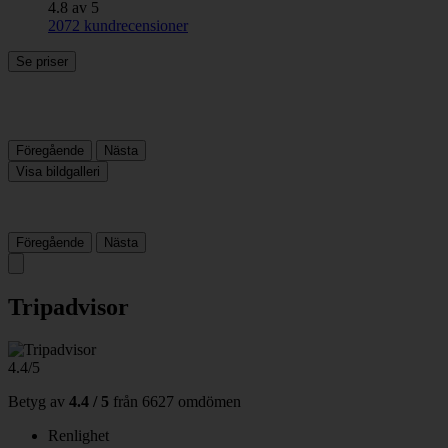
4.8 av 5
2072 kundrecensioner
Se priser
Föregående
Nästa
Visa bildgalleri
Föregående
Nästa
Tripadvisor
4.4/5
Betyg av
4.4 / 5
från
6627 omdömen
Renlighet