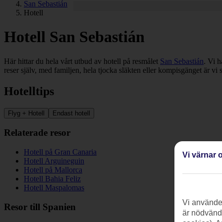
San Sebastián
Hotell
Hotell San Sebastián
Här hittar du hela vårt utbud av hotell på resmålet
San Sebastián
. Vi h
reser själv, med familjen, hela tjocka släkten eller kompisgänget är vi 
Hotelltips
Flyg + Hotell
Endast hotell
Relaterade resor
Hotell på Gran Canaria
Vi värnar o
Hotell Arguineguin
Hotell på Mallorca
Hotell Bahia Feliz
Hotell Maspalomas
Vi använder
Resor till Spanien
är nödvändi