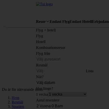
Resor
Endast Flyg
Endast Hotell
Erbjudan
Flyg + hotell
Flyg
Hotell
Kombinationsresor
Flyg från
Resmål
Lista
När?
Hur länge?
Du är för närvarande inom
1 vecka
Hem
Antal resenärer
Resmål
Spanien