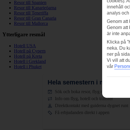
cookies). A
Resor till Spanien
innehåll oc
Resor till Kanarieöarna
Resor till Teneriffa
analys och
Resor till Gran Canaria
Genom att 
Resor till Mallorca
Genom att 
är inte anp
Ytterligare resmål
Klicka på ”
Hotell USA
neka. Du ka
Hotell på Cypern
ner på sida
Hotell på Kreta
Vi vill att
Hotell i Grekland
vår
Personu
Hotell i Phuket
Hela semestern i mobilen.
L
Sök och boka resor, flyg och hotell
Info om flyg, hotell och transfer
Direktkontakt med guiderna dygnet runt
Få erbjudanden direkt i appen