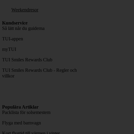
Weekendresor
Kundservice
Så lätt når du guiderna
TUI-appen
myTUI
TUI Smiles Rewards Club
TUI Smiles Rewards Club - Regler och
villkor
Populära Artiklar
Packlista för solsemestern
Flyga med barnvagn
Kort flygtid till värmen i vinter