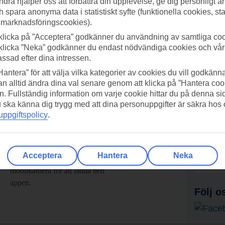
ndra hjälper oss att förbättra din upplevelse, ge dig personligt 
h spara anonyma data i statistiskt syfte (funktionella cookies, sta
 marknadsföringscookies).
klicka på ”Acceptera” godkänner du användning av samtliga coo
klicka ”Neka” godkänner du endast nödvändiga cookies och vå
assad efter dina intressen.
Hantera” för att välja vilka kategorier av cookies du vill godkänna
n alltid ändra dina val senare genom att klicka på ”Hantera coo
n. Fullständig information om varje cookie hittar du på denna s
 du ska känna dig trygg med att dina personuppgifter är säkra hos
ppgiftspolicy
.
adda ner TUI-appen idag!
Få erb
Acceptera
Hantera
Neka
Scanna QR-koden med din
Pr
mobilkamera för att ladda ned
appen.
Följ o