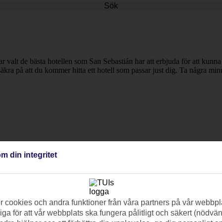
Sök
ar valt de bästa hotellen som San Sebastián har att erbjuda för att kunna
säkra på att du kommer hitta ett hotell som passar just dig. Ta några minu
m din integritet
 cookies och andra funktioner från våra partners på vår webbpl
ga för att vår webbplats ska fungera pålitligt och säkert (nödvä