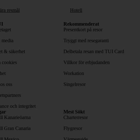
ära resmål
Hotell
I
Rekommenderat
taget
Presentkort på resor
& media
Tryggt med resegaranti
tet & säkerhet
Delbetala resan med TUI Card
 cookies
Villkor för erbjudanden
het
Workation
os oss
Singelresor
tspartners
nce och integritet
gar
Mest Sökt
ill Kanarieöarna
Charterresor
ill Gran Canaria
Flygresor
ill Mexico
Värmeguide