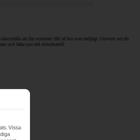
 säkerställa att din semester blir så bra som möjligt. Oavsett om du
ter och hitta just ditt drömhotell!
ats. Vissa
ndiga