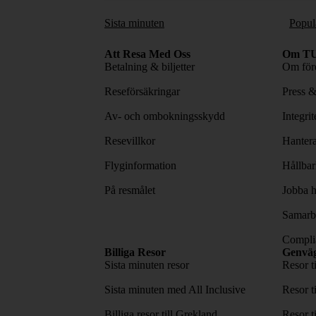
Sista minuten
Popul
Att Resa Med Oss
Om TU
Betalning & biljetter
Om före
Reseförsäkringar
Press 
Av- och ombokningsskydd
Integri
Resevillkor
Hantera
Flyginformation
Hållbar
På resmålet
Jobba h
Samarbe
Complia
Billiga Resor
Genvä
Sista minuten resor
Resor t
Sista minuten med All Inclusive
Resor t
Billiga resor till Grekland
Resor t