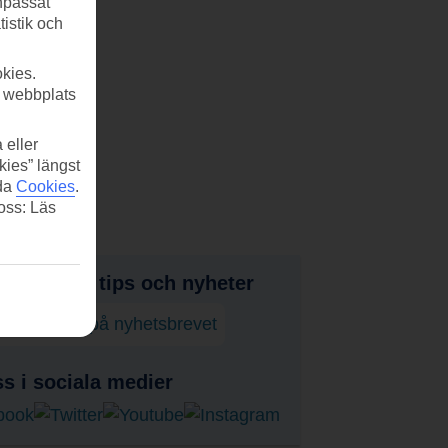
anpassat
tistik och
kies.
r webbplats
 eller
kies” längst
ida
Cookies
.
 oss: Läs
judanden, tips och nyheter
enumerera på nyhetsbrevet
ss i sociala medier