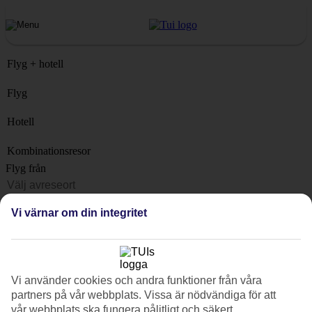
Flyg + hotell
Flyg
Hotell
Kombinationsresor
Flyg från
Resmål
Vi värnar om din integritet
Lista
När?
Hur länge?
Vi använder cookies och andra funktioner från våra
1 vecka
partners på vår webbplats. Vissa är nödvändiga för att
Antal resenärer
vår webbplats ska fungera pålitligt och säkert