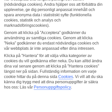
(nödvändiga cookies). Andra hjälper oss att förbättra din
Sök
upplevelse, ge dig personligt anpassat innehåll och
spara anonyma data i statistiskt syfte (funktionella
cookies, statistik och analys och
marknadsföringscookies).
Du är för närvarande inom
Genom att klicka på ”Acceptera” godkänner du
användning av samtliga cookies. Genom att klicka
Hem
”Neka” godkänner du endast nödvändiga cookies och
Resmål
Spanien
vår webbplats är inte anpassad efter dina intressen.
Menorca
Klicka på ”Hantera” för att välja vilka kategorier av
Son Bou
cookies du vill godkänna eller neka. Du kan alltid ändra
All Inclusive
dina val senare genom att klicka på ”Hantera cookies”
All Inclusive Son Bou
längst ner på sidan. Fullständig information om varje
cookie hittar du på denna sida
Cookies
.
Vi vill att du ska
känna dig trygg med att dina personuppgifter är säkra
Relaterade resor
hos oss: Läs vår
Personuppgiftspolicy
.
All Inclusive på Teneriffa
All Inclusive på Mallorca
All Inclusive på Lanzarote
All Inclusive Bahia Feliz