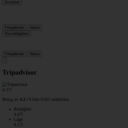
Se priser
Föregående
Nästa
Visa bildgalleri
Föregående
Nästa
Tripadvisor
4.3/5
Betyg av
4.3 / 5
från
6185 omdömen
Renlighet
4.4/5
Läge
4.1/5