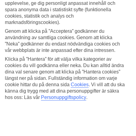
Alcudia ca 3 km.
upplevelse, ge dig personligt anpassat innehåll och
spara anonyma data i statistiskt syfte (funktionella
Grönskande vyer
cookies, statistik och analys och
marknadsföringscookies).
Hotellet omges av palmer, tamarindträd, dammar och vackra
bougainvilleas. Från hotellets spa på tredje våningen har du utsikt
Genom att klicka på ”Acceptera” godkänner du
över Medelhavet och Tramuntana-bergen. Här kan du unna dig en
användning av samtliga cookies. Genom att klicka
skön ansiktsbehandling, massage eller pedikyr. Poolområdet bjuder
”Neka” godkänner du endast nödvändiga cookies och
in till lata eftermiddagar. Området passar perfekt för promenader och
vår webbplats är inte anpassad efter dina intressen.
morgonjogg.
Klicka på ”Hantera” för att välja vilka kategorier av
Can Cap de Bou
cookies du vill godkänna eller neka. Du kan alltid ändra
dina val senare genom att klicka på ”Hantera cookies”
Den långgrunda och smala stranden Can Cap de Bou är ca 2 km
längst ner på sidan. Fullständig information om varje
lång och ligger intill vägen framför hotellet. Vill du testa på
cookie hittar du på denna sida
Cookies
.
Vi vill att du ska
kitesurfing eller vindsurfing så är det populärt i Pollensa-bukten.
känna dig trygg med att dina personuppgifter är säkra
hos oss: Läs vår
Personuppgiftspolicy
.
Cykling, gym eller tennis?
Port Blue Club Pollentia Resort & Spa har bland annat 6
tennisbanor, putting green, ett stort gym och erbjuder
cykeluthyrning. Låna en cykel och ta dig in till gamla stan i Alcudia,
hamnen eller upp till Puerto Pollensa. Två dagar i veckan under
högsäsong är det marknad i gamla stan som är värd ett besök en