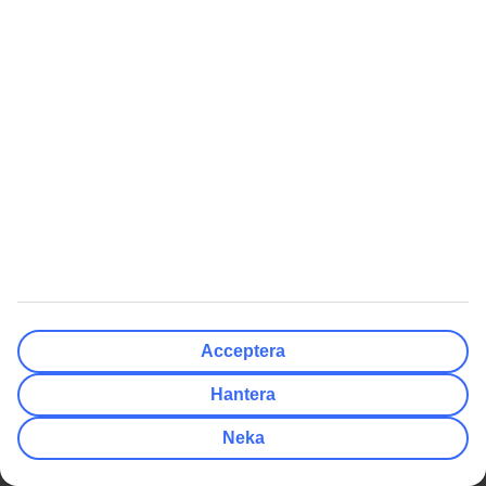
Läs mer om TUI-appen här
Få erbjudanden, tips och nyheter
Prenumerera på nyhetsbrevet
Följ oss i sociala medier
Sista minuten
Populära resmål
Acceptera
Hantera
Hotell
Neka
Weekendresor