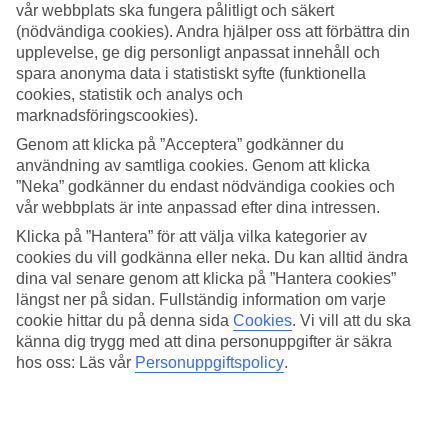
vår webbplats ska fungera pålitligt och säkert
(nödvändiga cookies). Andra hjälper oss att förbättra din
Sök
upplevelse, ge dig personligt anpassat innehåll och
spara anonyma data i statistiskt syfte (funktionella
cookies, statistik och analys och
marknadsföringscookies).
Du är för närvarande inom
Genom att klicka på ”Acceptera” godkänner du
Hem
användning av samtliga cookies. Genom att klicka
Resmål
”Neka” godkänner du endast nödvändiga cookies och
Spanien
vår webbplats är inte anpassad efter dina intressen.
Mallorca
Port d'Andratx
Klicka på ”Hantera” för att välja vilka kategorier av
Hotell
cookies du vill godkänna eller neka. Du kan alltid ändra
dina val senare genom att klicka på ”Hantera cookies”
Hotell i Port d'Andratx
längst ner på sidan. Fullständig information om varje
cookie hittar du på denna sida
Cookies
.
Vi vill att du ska
känna dig trygg med att dina personuppgifter är säkra
Här hittar du hela vårt utbud av hotell i
Port d’Andratx
. Vi har valt
de bästa hotellen som Port d’Andratx har att erbjuda för att kunna
hos oss: Läs vår
Personuppgiftspolicy
.
säkerställa att din semester blir så bra som möjligt. Oavsett om du
reser själv, med familjen, hela tjocka släkten eller kompisgänget är vi
säkra på att du kommer hitta ett hotell som passar just dig. Ta några
minuter och hitta just ditt drömhotell!