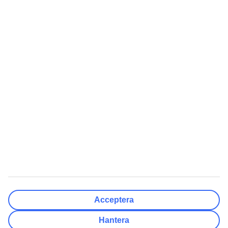
Rensa
Klar
Resmål
Rensa
Klar
Avresedatum
Må
Ti
On
To
Fr
Lö
Sö
Hur flexibelt är avresedatumet?
Endast valt datum
+/- 3 Dagar
+/- 7 Dagar
+/- 14 Dagar
Rensa
Klar
Antal resenärer
Antal rum
Välj åt mig
Acceptera
Vuxna
2
Hantera
Barn (0-17)