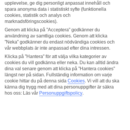
upplevelse, ge dig personligt anpassat innehåll och
Du kan välja mellan tre pooler att svalka dig i. I den största poolen
hittar du solstolar av mosaik nedsänkta i poolen. Det finns också en
spara anonyma data i statistiskt syfte (funktionella
swim up-bar, där du antingen kan sitta på en stol vid bardisken eller
cookies, statistik och analys och
stå och relaxa vid ett av de nedsänkta barborden. För vuxna finns
marknadsföringscookies).
det dessutom möjlighet att boka ett rum med direkt utgång till pool.
Genom att klicka på ”Acceptera” godkänner du
God mat och aktiviteter
användning av samtliga cookies. Genom att klicka
”Neka” godkänner du endast nödvändiga cookies och
Måltiderna serveras i bufférestaurangen
Mallorca
och om magen
vår webbplats är inte anpassad efter dina intressen.
börjar kurra mellan måltiderna, serveras snacks under dagen. Snacks
Klicka på ”Hantera” för att välja vilka kategorier av
och alkoholfria drycker ingår dygnet runt. Två gångar i veckan
ordnas olika temamiddagar och några gånger i veckan är det
cookies du vill godkänna eller neka. Du kan alltid ändra
kvällsunderhållning med shower eller livemusik
dina val senare genom att klicka på ”Hantera cookies”
längst ner på sidan. Fullständig information om varje
Miljöarbete
cookie hittar du på denna sida
Cookies
.
Vi vill att du ska
känna dig trygg med att dina personuppgifter är säkra
Som ett led i sitt hållbarhetsarbete har hotellet flera projekt för att
hos oss: Läs vår
Personuppgiftspolicy
.
minska energiförbrukningen. Detta innebär bland annat att
luftkonditioneringen styrs centralt och därmed justeras automatiskt
beroende på väder och temperatur. Luftkonditioneringen stängs även
av under vissa perioder, främst under dagtid då de flesta hotellgäster
är utomhus samt under vissa timmar på natten.
Viktig information