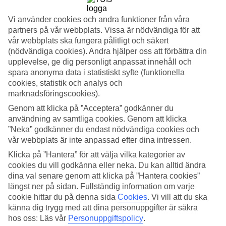
Service
4.6/5
Vi använder cookies och andra funktioner från våra
Sovkvalitet
4.5/5
partners på vår webbplats. Vissa är nödvändiga för att
Standard
vår webbplats ska fungera pålitligt och säkert
4.4/5
(nödvändiga cookies). Andra hjälper oss att förbättra din
upplevelse, ge dig personligt anpassat innehåll och
Om hotellet
spara anonyma data i statistiskt syfte (funktionella
cookies, statistik och analys och
4*
marknadsföringscookies).
Officiell klassificering
Genom att klicka på ”Acceptera” godkänner du
WiFi
användning av samtliga cookies. Genom att klicka
Strandnära vuxenhotell i Playa de Palma
”Neka” godkänner du endast nödvändiga cookies och
vår webbplats är inte anpassad efter dina intressen.
Hotell HM Balanguera Beach i Playa de Palma är ett modernt hotell
Klicka på ”Hantera” för att välja vilka kategorier av
med ett bra läge. Här bor du mitt i Playa de Palma och knappt
cookies du vill godkänna eller neka. Du kan alltid ändra
hundra meter från sandstranden. Rummen är ljusa och har balkong
och frukostbuffé ingår.
dina val senare genom att klicka på ”Hantera cookies”
längst ner på sidan. Fullständig information om varje
Hotellet är ett bra val för kompisar och par som vill bo nära men
cookie hittar du på denna sida
Cookies
.
Vi vill att du ska
ändå inte inne i Palma. Storstadens utbud ligger en kort taxi-resa
känna dig trygg med att dina personuppgifter är säkra
bort.
hos oss: Läs vår
Personuppgiftspolicy
.