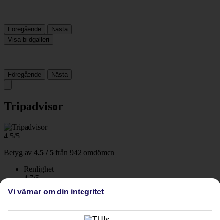
Föregående
Nästa
Visa bildgalleri
Föregående
Nästa
Tripadvisor
4.5/5
Betyg av
4.5 / 5
från
942 omdömen
Renlighet
4.7/5
Läge
Vi värnar om din integritet
4.6/5
Rum
4.4/5