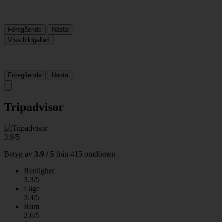
Föregående
Nästa
Visa bildgalleri
Föregående
Nästa
Tripadvisor
3.9/5
Betyg av
3.9 / 5
från
415 omdömen
Renlighet
3.3/5
Läge
3.4/5
Rum
2.6/5