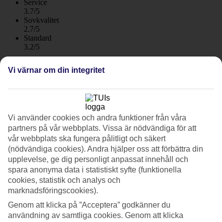
Service
3.7/5
Sovkvalitet
2.7/5
Standard
3.2/5
Om hotellet
Vi värnar om din integritet
4*
Officiell klassificering
WiFi
Vi använder cookies och andra funktioner från våra
Livlig stämning och DJs vid poolen
partners på vår webbplats. Vissa är nödvändiga för att
vår webbplats ska fungera pålitligt och säkert
På Caramelo Palma Beach bor du i området Playa de Palma en bit
(nödvändiga cookies). Andra hjälper oss att förbättra din
utanför Palma de Mallorca. Till det livliga nattlivet är det nära och på
upplevelse, ge dig personligt anpassat innehåll och
hotellet råder en livlig stämning. Här finns också pool, restaurang
spara anonyma data i statistiskt syfte (funktionella
och bar. Frukost ingår och som tillval kan du boka halvpension.
cookies, statistik och analys och
Hotellet välkomnar gäster från 18 år.
marknadsföringscookies).
Genom att klicka på ”Acceptera” godkänner du
Poolliv med underhållning
användning av samtliga cookies. Genom att klicka