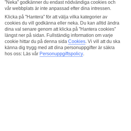
”Neka” godkänner du endast nödvändiga cookies och
Till Playa de Palmas långa och vita sandstrand är det ca 500 meter
från hotellet. Stannar du hellre på hotellet står solsängar utplacerade
vår webbplats är inte anpassad efter dina intressen.
under skuggande halmparasoller vid poolen. Lokala och
Klicka på ”Hantera” för att välja vilka kategorier av
internationella DJs står för musikunderhållningen och i baren
cookies du vill godkänna eller neka. Du kan alltid ändra
serveras kylda drycker.
dina val senare genom att klicka på ”Hantera cookies”
Tapas, söta bakverk och svala drycker
längst ner på sidan. Fullständig information om varje
cookie hittar du på denna sida
Cookies
.
Vi vill att du ska
Restaurang Cantina är en del av hotellets hjärta och här står både
känna dig trygg med att dina personuppgifter är säkra
lokala spanska tapasrätter, söta bakverk, burgare och olika
hos oss: Läs vår
Personuppgiftspolicy
.
internationella rätter på menyn. Du som vill äta rätter med en
hälsosam inriktning kan också hitta vegetariska och veganska
alternativ.
Håll i gång i gymmet eller hur cykel
I gymmet som har både vikter och maskiner kan du hålla i gång med
träningen under semestern. Hotellet har också cykeluthyrning, så du
kan passa på att upptäcka Mallorca från cykelsadeln.
Antal rum : 318
Snabbfakta