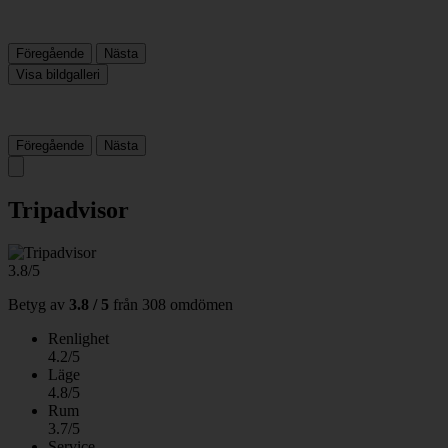
Föregående
Nästa
Visa bildgalleri
Föregående
Nästa
Tripadvisor
3.8/5
Betyg av
3.8 / 5
från
308 omdömen
Renlighet
4.2/5
Läge
4.8/5
Rum
3.7/5
Service