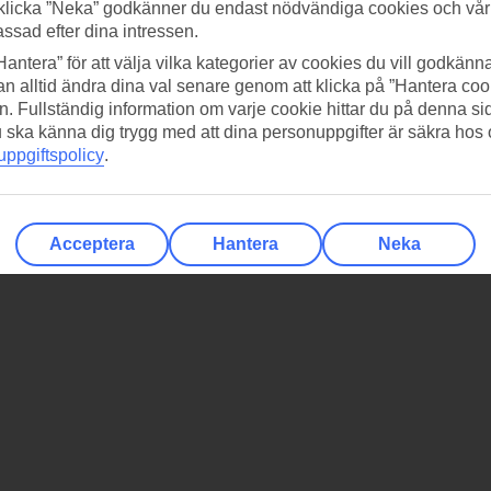
klicka ”Neka” godkänner du endast nödvändiga cookies och vå
assad efter dina intressen.
Hantera” för att välja vilka kategorier av cookies du vill godkänna
n alltid ändra dina val senare genom att klicka på ”Hantera coo
n. Fullständig information om varje cookie hittar du på denna s
 du ska känna dig trygg med att dina personuppgifter är säkra hos
ppgiftspolicy
.
Acceptera
Hantera
Neka