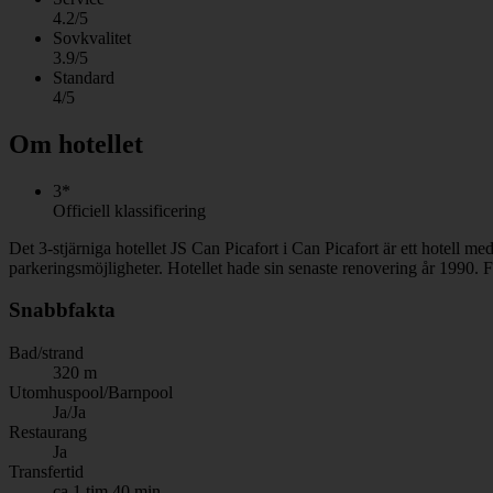
4.2/5
Sovkvalitet
3.9/5
Standard
4/5
Om hotellet
3*
Officiell klassificering
Det 3-stjärniga hotellet JS Can Picafort i Can Picafort är ett hotell 
parkeringsmöjligheter. Hotellet hade sin senaste renovering år 1990. F
Snabbfakta
Bad/strand
320 m
Utomhuspool/Barnpool
Ja/Ja
Restaurang
Ja
Transfertid
ca 1 tim 40 min