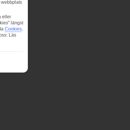
r webbplats
 eller
kies” längst
ida
Cookies
.
 oss: Läs