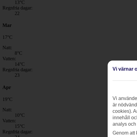
13
°C
Regnfria dagar:
22
Mar
17
°
C
Natt:
8
°C
Vatten:
14
°C
Vi värnar o
Regnfria dagar:
23
Apr
Vi använder
19
°
C
är nödvändi
Natt:
cookies). A
10
°C
innehåll oc
Vatten:
analys och
15
°C
Regnfria dagar:
Genom att 