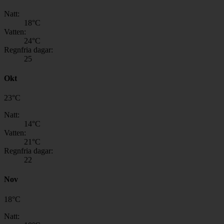
Natt:
18
°C
Vatten:
24
°C
Regnfria dagar:
25
Okt
23
°
C
Natt:
14
°C
Vatten:
21
°C
Regnfria dagar:
22
Nov
18
°
C
Natt: