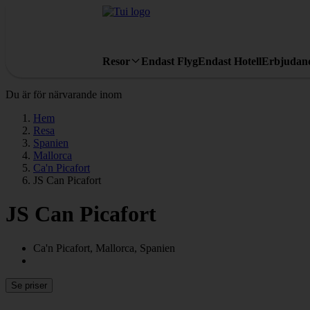
Resor
Endast Flyg
Endast Hotell
Erbjudan
Du är för närvarande inom
Hem
Resa
Spanien
Mallorca
Ca'n Picafort
JS Can Picafort
JS Can Picafort
Ca'n Picafort, Mallorca, Spanien
Se priser