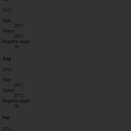
29
°
C
Natt:
20
°C
Vatten:
24
°C
Regnfria dagar:
30
Aug
29
°
C
Natt:
20
°C
Vatten:
25
°C
Regnfria dagar:
28
Sep
27
°
C