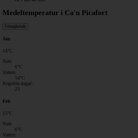
Medeltemperatur i Ca'n Picafort
Föregående
Jan
14
°
C
Natt:
6
°C
Vatten:
14
°C
Regnfria dagar:
23
Feb
15
°
C
Natt:
6
°C
Vatten: