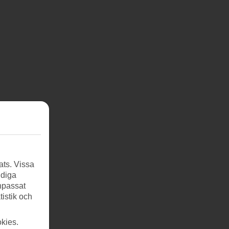
ats. Vissa
ndiga
anpassat
tistik och
kies.