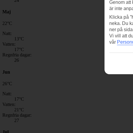
24
Genom att 
är inte anp
Maj
Klicka på ”
neka. Du ka
22
°
C
ner på sida
Natt:
Vi vill att
13
°C
vår
Personu
Vatten:
17
°C
Regnfria dagar:
26
Jun
26
°
C
Natt:
17
°C
Vatten:
21
°C
Regnfria dagar:
27
Jul