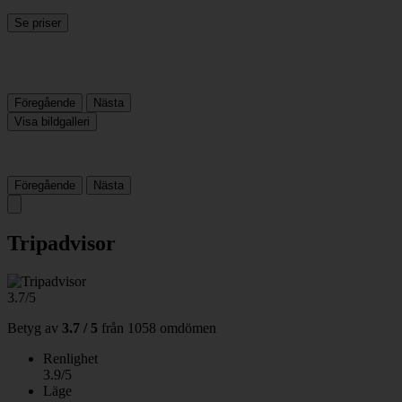
Se priser
Föregående
Nästa
Visa bildgalleri
Föregående
Nästa
Tripadvisor
3.7/5
Betyg av
3.7 / 5
från
1058 omdömen
Renlighet
3.9/5
Läge