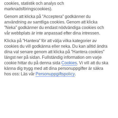
Här bor du i lugna omgivning med restauranger, barer och butiker
cookies, statistik och analys och
på några minuters gångavstånd. Det välkända shoppingcentret Porto
marknadsföringscookies).
Pi ligger nära och till Palma centrum är det tio minuter med buss
eller hyrbil.
Genom att klicka på ”Acceptera” godkänner du
användning av samtliga cookies. Genom att klicka
Restaurang och poolbar
”Neka” godkänner du endast nödvändiga cookies och
vår webbplats är inte anpassad efter dina intressen.
På hotellområdet finns solterrass med pool och tillhörande poolbar
Klicka på ”Hantera” för att välja vilka kategorier av
med avslappnad atmosfär. Om du bokar halvpension, kan du välja
mellan att äta din middag på restaurangerna Portobello, Pelicano och
cookies du vill godkänna eller neka. Du kan alltid ändra
Masaï.
dina val senare genom att klicka på ”Hantera cookies”
längst ner på sidan. Fullständig information om varje
Nära till palats och museum
cookie hittar du på denna sida
Cookies
.
Vi vill att du ska
känna dig trygg med att dina personuppgifter är säkra
I närheten ligger det kungliga palatset Marivent och Joan Miró
hos oss: Läs vår
Personuppgiftspolicy
.
Foundations-museet. Yachthamnen Portals Nous kan också vara värt
ett besök.
Antal rum : 143
Snabbfakta
Bad/strand
40 m