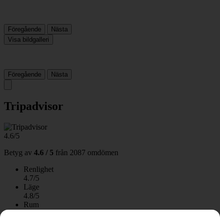
Föregående
Nästa
Visa bildgalleri
Föregående
Nästa
Tripadvisor
4.6/5
Betyg av
4.6 / 5
från
2087 omdömen
Renlighet
4.7/5
Läge
4.8/5
Rum
4.3/5