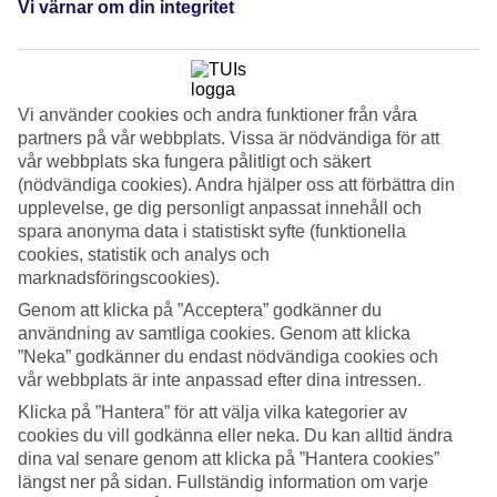
Service
Vi värnar om din integritet
4.7/5
Sovkvalitet
4.5/5
Standard
4.3/5
Vi använder cookies och andra funktioner från våra
partners på vår webbplats. Vissa är nödvändiga för att
Om hotellet
vår webbplats ska fungera pålitligt och säkert
(nödvändiga cookies). Andra hjälper oss att förbättra din
4*
upplevelse, ge dig personligt anpassat innehåll och
Officiell klassificering
spara anonyma data i statistiskt syfte (funktionella
WiFi
cookies, statistik och analys och
marknadsföringscookies).
Familjevänligt med strandläge
Genom att klicka på ”Acceptera” godkänner du
Iberostar Waves Playa de Muro ligger direkt vid den fina Playa de
användning av samtliga cookies. Genom att klicka
Muro-stranden, en kvarts bilresa från Alcudia. Här finns spa, gym
”Neka” godkänner du endast nödvändiga cookies och
och pooler och aktiviteter för alla åldrar. Halvpension ingår och du
vår webbplats är inte anpassad efter dina intressen.
kan boka All Inclusive som tillval.
Klicka på ”Hantera” för att välja vilka kategorier av
På Iberostar Waves Playa de Muro bor du i dubbelrum eller rymliga
cookies du vill godkänna eller neka. Du kan alltid ändra
familjerum, vissa med utsikt mot havet.
dina val senare genom att klicka på ”Hantera cookies”
längst ner på sidan. Fullständig information om varje
Pooler och splashpool