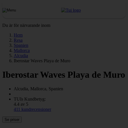
Du är för närvarande inom
Hem
Resa
Spanien
Mallorca
Alcudia
Iberostar Waves Playa de Muro
Iberostar Waves Playa de Muro
Alcudia, Mallorca, Spanien
TUIs Kundbetyg:
4.4 av 5
411 kundrecensioner
Se priser