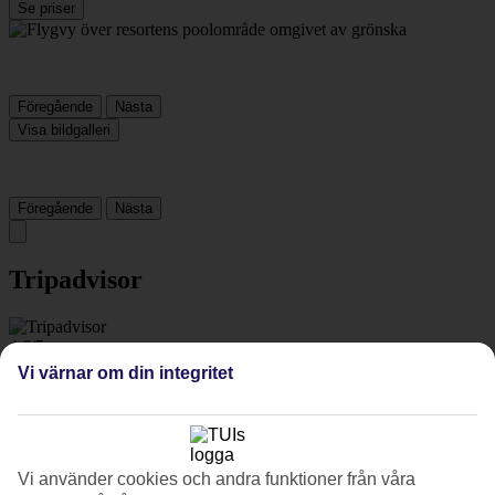
Se priser
Föregående
Nästa
Visa bildgalleri
Föregående
Nästa
Tripadvisor
4.6/5
Vi värnar om din integritet
Betyg av
4.6 / 5
från
1796 omdömen
Renlighet
4.6/5
Läge
Vi använder cookies och andra funktioner från våra
4.7/5