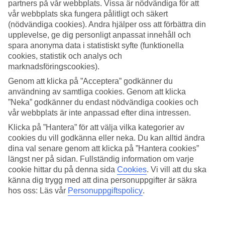
Rum
partners på vår webbplats. Vissa är nödvändiga för att
4.4/5
vår webbplats ska fungera pålitligt och säkert
Service
(nödvändiga cookies). Andra hjälper oss att förbättra din
4.7/5
upplevelse, ge dig personligt anpassat innehåll och
Sovkvalitet
spara anonyma data i statistiskt syfte (funktionella
4.4/5
cookies, statistik och analys och
Standard
4.3/5
marknadsföringscookies).
Genom att klicka på ”Acceptera” godkänner du
Om hotellet
användning av samtliga cookies. Genom att klicka
”Neka” godkänner du endast nödvändiga cookies och
4*
vår webbplats är inte anpassad efter dina intressen.
Officiell klassificering
Klicka på ”Hantera” för att välja vilka kategorier av
Direkt vid den långa Playa de Muro-stranden
cookies du vill godkänna eller neka. Du kan alltid ändra
dina val senare genom att klicka på ”Hantera cookies”
Direkt vid den långa och populära Playa de Muro-stranden i Alcudia
längst ner på sidan. Fullständig information om varje
hittar du familjevänliga Iberostar Selection Playa de Muro Village.
cookie hittar du på denna sida
Cookies
.
Vi vill att du ska
Hit lockas du av strandläget, poolerna och flera restauranger,
känna dig trygg med att dina personuppgifter är säkra
dessutom ingår halvpension som gör din semester extra bekväm.
hos oss: Läs vår
Personuppgiftspolicy
.
Poolområde vid stranden
Poolområdet ligger ner mot stranden och ramas in av grönskande