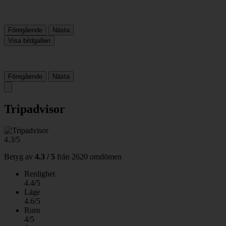
Föregående
Nästa
Visa bildgalleri
Föregående
Nästa
Tripadvisor
4.3/5
Betyg av
4.3 / 5
från
2620 omdömen
Renlighet
4.4/5
Läge
4.6/5
Rum
4/5