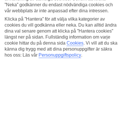
”Neka” godkänner du endast nödvändiga cookies och
Populärt poolområde med trevlig poolbar
vår webbplats är inte anpassad efter dina intressen.
Hotellbyggnaderna formar ett skyddande U kring poolområdet. Här
Klicka på ”Hantera” för att välja vilka kategorier av
finns en trevlig poolbar. Solstolarna står tätt runt poolen, vill ni byta
cookies du vill godkänna eller neka. Du kan alltid ändra
poolplask mot salta bad i havet så är stranden endast en kort
dina val senare genom att klicka på ”Hantera cookies”
promenad bort.
längst ner på sidan. Fullständig information om varje
cookie hittar du på denna sida
Cookies
.
Vi vill att du ska
Aktiviteter och kvällsunderhållning
känna dig trygg med att dina personuppgifter är säkra
hos oss: Läs vår
Personuppgiftspolicy
.
Under juli och augusti ordnar hotellet aktiviteter dagtid och
underhållning vid scenen om kvällarna.
Antal rum : 210
Snabbfakta
Bad/strand
150 m
Utomhuspool/Barnpool
Ja/Nej
Centrum/Shopping
70 m/100 m
Restaurang/Bar