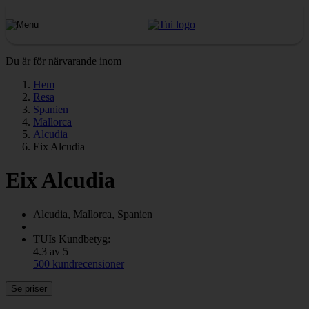
Du är för närvarande inom
Hem
Resa
Spanien
Mallorca
Alcudia
Eix Alcudia
Eix Alcudia
Alcudia, Mallorca, Spanien
TUIs Kundbetyg:
4.3 av 5
500 kundrecensioner
Se priser