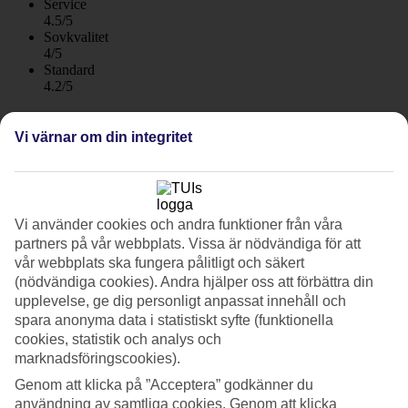
Service
4.5/5
Sovkvalitet
4/5
Standard
4.2/5
Om hotellet
Vi värnar om din integritet
3*
Officiell klassificering
WiFi
Vi använder cookies och andra funktioner från våra
Centralt läge mitt i Puerto de Alcudia
partners på vår webbplats. Vissa är nödvändiga för att
vår webbplats ska fungera pålitligt och säkert
Hemtrevliga hotellet Eix Alcudia är centralt beläget nära hamnen
(nödvändiga cookies). Andra hjälper oss att förbättra din
och stranden i Puerto de Alcudia. En kort promenad tar dig till
hamnen, där du hittar shopping och restauranger. Tapas, fisk och
upplevelse, ge dig personligt anpassat innehåll och
skaldjur kan rekommenderas.
spara anonyma data i statistiskt syfte (funktionella
cookies, statistik och analys och
I Alcudias hamn finns ett stort utbud av matställen, allt från
marknadsföringscookies).
hamburgerhak till finare restauranger.
Genom att klicka på ”Acceptera” godkänner du
Hotellet välkomnar gäster från 18 år.
användning av samtliga cookies. Genom att klicka