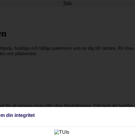
Sök
en
rbjuda. Smidiga och billiga paketresor som tar dig till värmen. På vissa
aker och plånböcker.
ngd för att anpassa resan efter dina förutsättningar. Eftersom det handl
h boka din nästa semester till Puerto del Carmen!
m din integritet