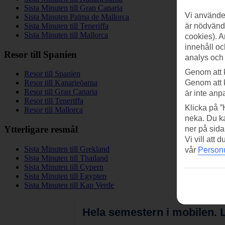
Sista Minuten till Gran Canaria
Vi använder
Sista Minuten Palma de Mallorca
är nödvändi
Sista Minuten till Teneriffa
Sista Minuten till Mallorca
cookies). A
innehåll oc
Resor till Spanien
analys och
Genom att 
Resor till Spanien
Genom att 
Resor till Kanarieöarna
Resor till Gran Canaria
är inte anp
Resor till Teneriffa
Klicka på ”
Resor till Mallorca
neka. Du ka
Ytterligare resmål
ner på sida
Vi vill att
Sista Minuten till Grekland
vår
Personu
Sista Minuten till Thailand
Sista Minuten till Cypern
Sista Minuten till Egypten
Sista Minuten till Kap Verde
Hela semestern i mobilen.
L