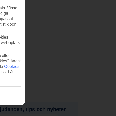
ats. Vissa
ndiga
anpassat
tistik och
kies.
r webbplats
 eller
kies” längst
ida
Cookies
.
 oss: Läs
judanden, tips och nyheter