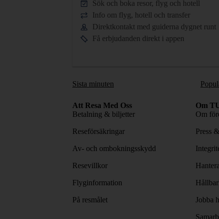
Sök och boka resor, flyg och hotell
Info om flyg, hotell och transfer
Direktkontakt med guiderna dygnet runt
Få erbjudanden direkt i appen
Sista minuten
Popul
Att Resa Med Oss
Om TU
Betalning & biljetter
Om före
Reseförsäkringar
Press 
Av- och ombokningsskydd
Integri
Resevillkor
Hantera
Flyginformation
Hållbar
På resmålet
Jobba h
Samarbe