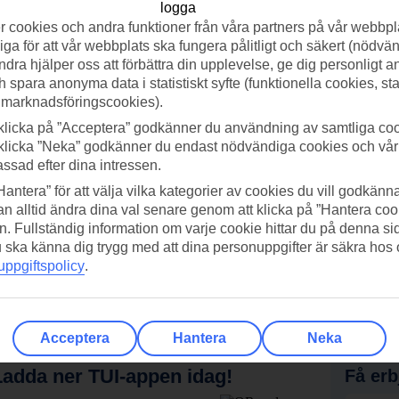
 cookies och andra funktioner från våra partners på vår webbpl
ga för att vår webbplats ska fungera pålitligt och säkert (nödvä
ndra hjälper oss att förbättra din upplevelse, ge dig personligt 
h spara anonyma data i statistiskt syfte (funktionella cookies, sta
 marknadsföringscookies).
klicka på ”Acceptera” godkänner du användning av samtliga coo
klicka ”Neka” godkänner du endast nödvändiga cookies och vå
assad efter dina intressen.
Hantera” för att välja vilka kategorier av cookies du vill godkänna
n alltid ändra dina val senare genom att klicka på ”Hantera coo
n. Fullständig information om varje cookie hittar du på denna s
 du ska känna dig trygg med att dina personuppgifter är säkra hos
ppgiftspolicy
.
Acceptera
Hantera
Neka
adda ner TUI-appen idag!
Få erb