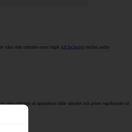
 av våra sista minuten-resor ingår
All Inclusive
medan andra
ar om sista minuten så uppdateras både utbudet och priser regelbundet så