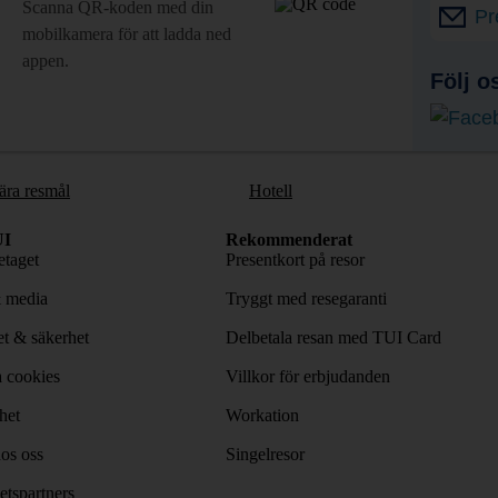
Scanna QR-koden med din
Pr
mobilkamera för att ladda ned
appen.
Följ o
ära resmål
Hotell
I
Rekommenderat
taget
Presentkort på resor
& media
Tryggt med resegaranti
tet & säkerhet
Delbetala resan med TUI Card
 cookies
Villkor för erbjudanden
het
Workation
os oss
Singelresor
tspartners