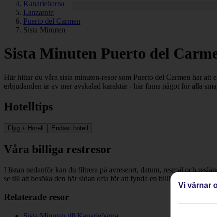
Kanarieöarna
Lanzarote
Puerto del Carmen
Sista Minuten
Sista Minuten Puerto del Carm
Här hittar du våra sista minuten-resor som Puerto del Carmen har att e
erbjudanden är av mer avskalad karaktär - här finns något för alla sm
Hotelltips
Flyg + Hotell
Endast hotell
Våra billiga restresor
I listan nedanför kan du filtrera på avreseort, datum, resmål och reslä
se till att besöka den här sidan ofta för att fynda en billig restresa oc
Vi värnar o
Relaterade resor
Sista Minuten till Kanarieöarna