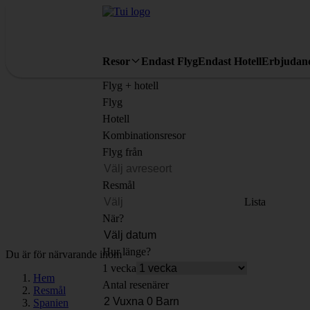
Resor
Endast Flyg
Endast Hotell
Erbjudan
Flyg + hotell
Flyg
Hotell
Kombinationsresor
Flyg från
Resmål
Lista
När?
Hur länge?
Du är för närvarande inom
1 vecka
Hem
Antal resenärer
Resmål
Spanien