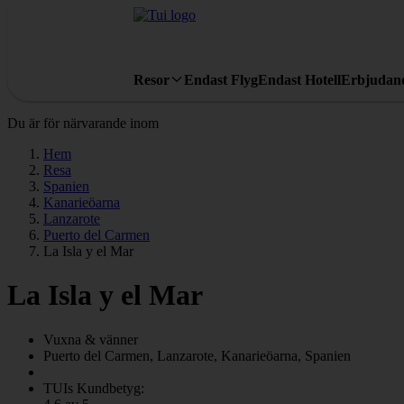
Resor
Endast Flyg
Endast Hotell
Erbjudan
Du är för närvarande inom
Hem
Resa
Spanien
Kanarieöarna
Lanzarote
Puerto del Carmen
La Isla y el Mar
La Isla y el Mar
Vuxna & vänner
Puerto del Carmen, Lanzarote, Kanarieöarna, Spanien
TUIs Kundbetyg: