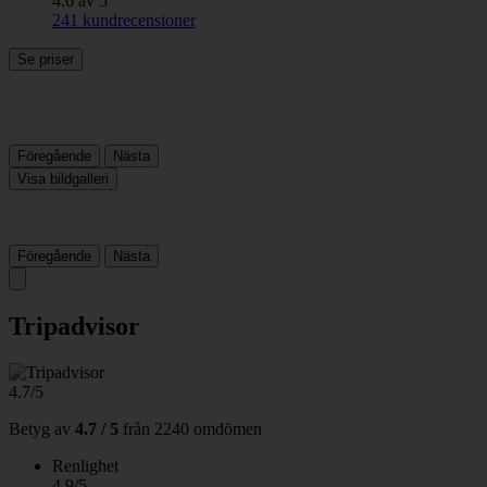
4.6 av 5
241 kundrecensioner
Se priser
Föregående
Nästa
Visa bildgalleri
Föregående
Nästa
Tripadvisor
4.7/5
Betyg av
4.7 / 5
från
2240 omdömen
Renlighet
4.9/5