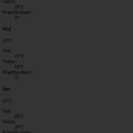
Vatten:
18
°C
Regnfria dagar:
29
Maj
24
°
C
Natt:
16
°C
Vatten:
18
°C
Regnfria dagar:
31
Jun
26
°
C
Natt:
18
°C
Vatten:
20
°C
Regnfria dagar: