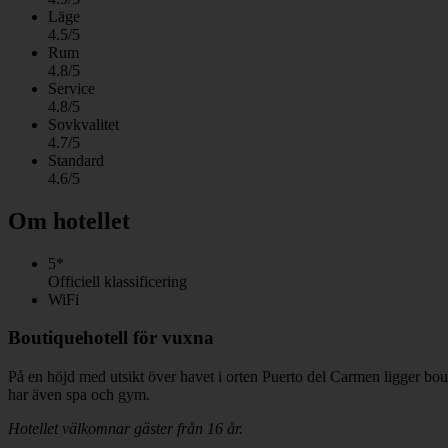
Läge
4.5/5
Rum
4.8/5
Service
4.8/5
Sovkvalitet
4.7/5
Standard
4.6/5
Om hotellet
5*
Officiell klassificering
WiFi
Boutiquehotell för vuxna
På en höjd med utsikt över havet i orten Puerto del Carmen ligger bouti
har även spa och gym.
Hotellet välkomnar gäster från 16 år.