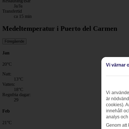
Restaurang/Bar
Ja/Ja
Transfertid
ca 15 min
Medeltemperatur i Puerto del Carmen
Föregående
Jan
20
°
C
Vi värnar o
Natt:
13
°C
Vatten:
18
°C
Vi använder
Regnfria dagar:
är nödvändi
29
cookies). A
innehåll oc
Feb
analys och
21
°
C
Genom att 