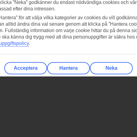
klicka ”Neka” godkänner du endast nödvändiga cookies och vå
assad efter dina intressen.
Hantera” för att välja vilka kategorier av cookies du vill godkänna
n alltid ändra dina val senare genom att klicka på ”Hantera coo
n. Fullständig information om varje cookie hittar du på denna s
 du ska känna dig trygg med att dina personuppgifter är säkra hos
ppgiftspolicy
.
Acceptera
Hantera
Neka