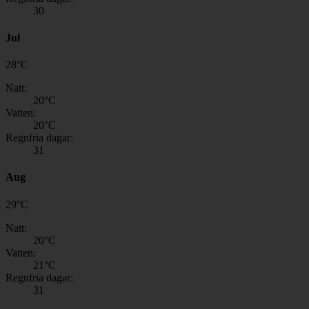
30
Jul
28
°
C
Natt:
20
°C
Vatten:
20
°C
Regnfria dagar:
31
Aug
29
°
C
Natt:
20
°C
Vatten:
21
°C
Regnfria dagar:
31