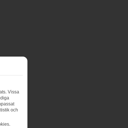
ats. Vissa
ndiga
anpassat
tistik och
kies.