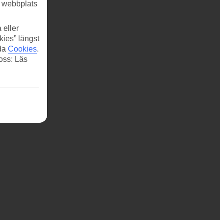
r webbplats
 eller
kies” längst
ida
Cookies
.
 oss: Läs