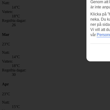
Genom att 
Natt:
är inte anp
14
°C
Vatten:
Klicka på ”
18
°C
neka. Du ka
Regnfria dagar:
ner på sida
26
Vi vill att
Mar
vår
Personu
23
°
C
Natt:
14
°C
Vatten:
18
°C
Regnfria dagar:
30
Apr
23
°
C
Natt:
15
°C