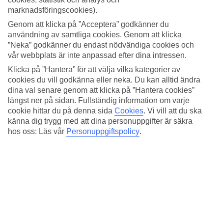
marknadsföringscookies).
Gym, träningspass och hyr en cykel
Genom att klicka på ”Acceptera” godkänner du
Byt lata dagar i solstolen och dopp i den uppvärmda poolen mot ett
användning av samtliga cookies. Genom att klicka
träningspass på hotellets gym. Här finns både personliga tränare och
”Neka” godkänner du endast nödvändiga cookies och
gruppträning som pilates och aerobics. Hyr en cykel och upptäck
vår webbplats är inte anpassad efter dina intressen.
vackra Lanzarote från cykelsadeln.
Klicka på ”Hantera” för att välja vilka kategorier av
Flera restauranger och barer
cookies du vill godkänna eller neka. Du kan alltid ändra
dina val senare genom att klicka på ”Hantera cookies”
På hotellet finns flera restauranger och barer att välja mellan. Njut av
längst ner på sidan. Fullständig information om varje
asiatiska smaker och lokala influenser. Här finns också en poolbar,
cookie hittar du på denna sida
Cookies
.
Vi vill att du ska
och du som bokar en Relax Juniorsvit eller Svit med havsutsikt har
känna dig trygg med att dina personuppgifter är säkra
även exklusiv tillgång till den mysiga takterrassen med solterrass och
hos oss: Läs vår
Personuppgiftspolicy
.
uppvärmd infinitypool. Härifrån har du vacker utsikt över havet.
Viktig information
Markarbeten pågår i Bar Pitaya-området intill huvudpoolen och
beräknas pågå till 30/1 2026. Baren kommer att vara stängd under
denna period, men dess service erbjuds i restaurangen La Barra. Det
pågående arbetet innebär tillfälligt ljud och synligt arbete från
poolområdet och rum som vetter mot poolen.