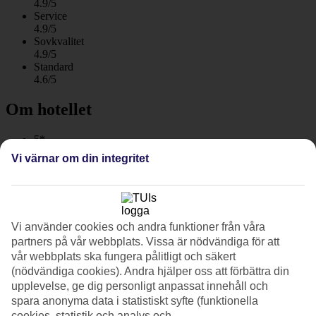
4.9/5
Service
4.9/5
Sovkvalitet
4.9/5
Standard
4.6/5
Om hotellet
5*
Officiell klassificering
Vi värnar om din integritet
WiFi
Nyrenoverat, förstklassigt och strandnära
Med vackert läge vid Playa Blanca stranden i Puerto del Carmen
Vi använder cookies och andra funktioner från våra
ligger det klassiska förstaklasshotellet Hotel Fariones Lanzarote.
partners på vår webbplats. Vissa är nödvändiga för att
Hotellet totalrenoverades 2020 i en stilren design med känsla för
vår webbplats ska fungera pålitligt och säkert
detaljer. Ta ett svalkande dopp i poolen och koppla av på en solstol i
skuggan av vajande palmer.
(nödvändiga cookies). Andra hjälper oss att förbättra din
upplevelse, ge dig personligt anpassat innehåll och
Hotellet ligger i slutet av stranden
Playa Blanca
med närhet till allt
spara anonyma data i statistiskt syfte (funktionella
som Puerto del Carmen har att erbjuda.
cookies, statistik och analys och