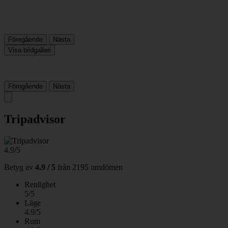
Föregående
Nästa
Visa bildgalleri
Föregående
Nästa
Tripadvisor
4.9/5
Betyg av
4.9 / 5
från
2195 omdömen
Renlighet
5/5
Läge
4.9/5
Rum