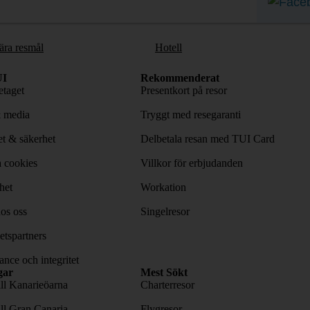
ära resmål
Hotell
I
Rekommenderat
taget
Presentkort på resor
& media
Tryggt med resegaranti
tet & säkerhet
Delbetala resan med TUI Card
 cookies
Villkor för erbjudanden
het
Workation
os oss
Singelresor
tspartners
nce och integritet
gar
Mest Sökt
ill Kanarieöarna
Charterresor
ill Gran Canaria
Flygresor