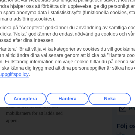
ndra hjälper oss att förbättra din upplevelse, ge dig personligt 
h spara anonyma data i statistiskt syfte (funktionella cookies, sta
 marknadsföringscookies).
klicka på ”Acceptera” godkänner du användning av samtliga coo
klicka ”Neka” godkänner du endast nödvändiga cookies och vå
assad efter dina intressen.
Hantera” för att välja vilka kategorier av cookies du vill godkänna
n alltid ändra dina val senare genom att klicka på ”Hantera coo
n. Fullständig information om varje cookie hittar du på denna s
 du ska känna dig trygg med att dina personuppgifter är säkra hos
ppgiftspolicy
.
adda ner TUI-appen idag!
Få erb
Acceptera
Hantera
Neka
Scanna QR-koden med din
Pr
mobilkamera för att ladda ned
appen.
Följ o