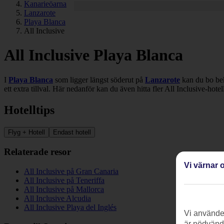
Kanarieöarna
Lanzarote
Playa Blanca
All Inclusive
All Inclusive Playa Blanca
I
Playa Blanca
som ligger längst söderut på
Lanzarote
kan du bo bek
ett extra tillval. Här nedanför kan du även hitta fler All Inclusive-hotel
Hotelltips
Flyg + Hotell
Endast hotell
Relaterade resor
Vi värnar o
All Inclusive på Gran Canaria
All Inclusive på Teneriffa
All Inclusive på Mallorca
All Inclusive Alcudia
All Inclusive Playa del Inglés
Vi använder
är nödvändi