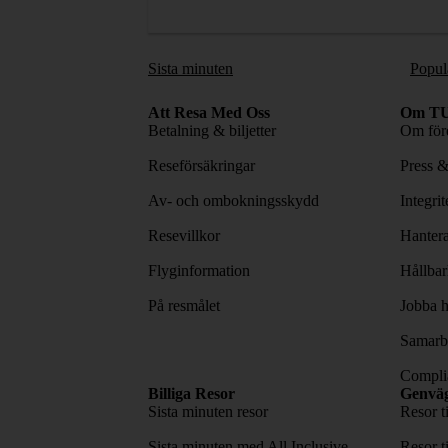
Sista minuten
Popul
Att Resa Med Oss
Om TU
Betalning & biljetter
Om före
Reseförsäkringar
Press 
Av- och ombokningsskydd
Integri
Resevillkor
Hantera
Flyginformation
Hållbar
På resmålet
Jobba h
Samarbe
Complia
Billiga Resor
Genvä
Sista minuten resor
Resor t
Sista minuten med All Inclusive
Resor t