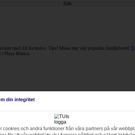
Sök
vämt med All Inclusive. Tips! Missa inte vårt populära familjehotell
T
l i Playa Blanca.
m din integritet
 cookies och andra funktioner från våra partners på vår webbpl
ga för att vår webbplats ska fungera pålitligt och säkert (nödvä