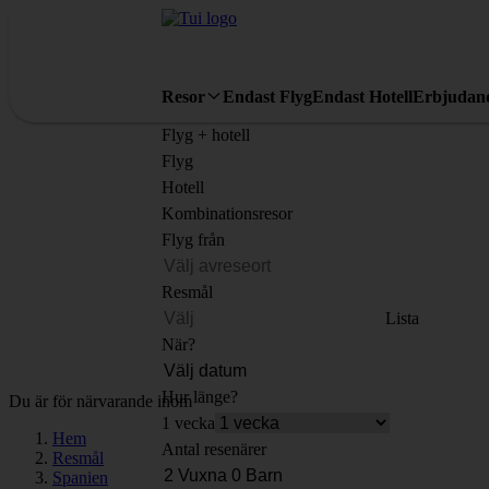
Resor
Endast Flyg
Endast Hotell
Erbjudan
Flyg + hotell
Flyg
Hotell
Kombinationsresor
Flyg från
Resmål
Lista
När?
Hur länge?
Du är för närvarande inom
1 vecka
Hem
Antal resenärer
Resmål
Spanien