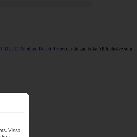
UI BLUE Flamingo Beach Resort
där du kan boka All Inclusive som
ats. Vissa
ndiga