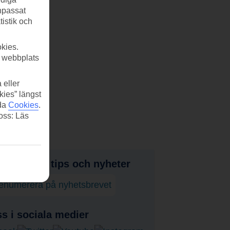
anpassat
tistik och
kies.
r webbplats
 eller
kies” längst
ida
Cookies
.
 oss: Läs
judanden, tips och nyheter
enumerera på nyhetsbrevet
ss i sociala medier