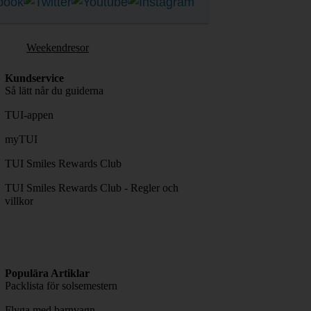
Weekendresor
Kundservice
Så lätt når du guiderna
TUI-appen
myTUI
TUI Smiles Rewards Club
TUI Smiles Rewards Club - Regler och
villkor
Populära Artiklar
Packlista för solsemestern
Flyga med barnvagn