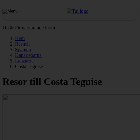
Du är för närvarande inom
Hem
Resmål
Spanien
Kanarieöarna
Lanzarote
Costa Teguise
Resor till Costa Teguise