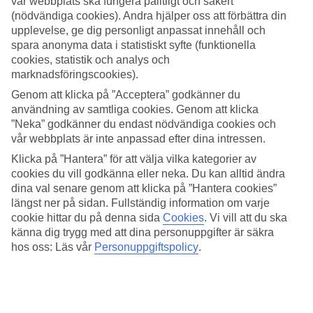
vår webbplats ska fungera pålitligt och säkert
(nödvändiga cookies). Andra hjälper oss att förbättra din
Sök
upplevelse, ge dig personligt anpassat innehåll och
spara anonyma data i statistiskt syfte (funktionella
cookies, statistik och analys och
marknadsföringscookies).
Du är för närvarande inom
Genom att klicka på ”Acceptera” godkänner du
Hem
användning av samtliga cookies. Genom att klicka
Resmål
”Neka” godkänner du endast nödvändiga cookies och
Spanien
vår webbplats är inte anpassad efter dina intressen.
Ibiza
San Antonio
Klicka på ”Hantera” för att välja vilka kategorier av
All Inclusive
cookies du vill godkänna eller neka. Du kan alltid ändra
dina val senare genom att klicka på ”Hantera cookies”
All Inclusive San Antonio
längst ner på sidan. Fullständig information om varje
cookie hittar du på denna sida
Cookies
.
Vi vill att du ska
känna dig trygg med att dina personuppgifter är säkra
I
San Antonio
på Ibiza finns ett stort utbud av restauranger och få
hos oss: Läs vår
Personuppgiftspolicy
.
hotell erbjuder All Inclusive. För ett större utbud rekommenderar vi
att du kollar in vår sida med
All Inclusive-hotell på Ibiza
.
Relaterade resor